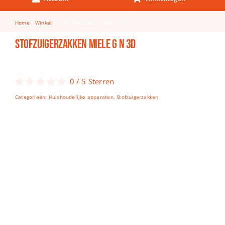
Keuken & Tafelen
Home
Winkel
Stofzuigerzakken miele g n 3d
Kinderfietsen
Stofzuigerzakken miele g n 3d
Knutselen
Woonkamer
0
/
5
Sterren
Spellen
Categorieën:
Huishoudelijke apparaten
,
Stofzuigerzakken
Puzzels
Lego