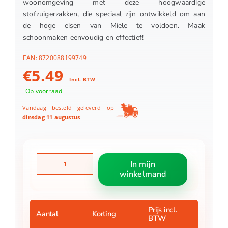
woonomgeving met deze hoogwaardige
stofzuigerzakken, die speciaal zijn ontwikkeld om aan
de hoge eisen van Miele te voldoen. Maak
schoonmaken eenvoudig en effectief!
EAN:
8720088199749
€
5.49
Incl. BTW
Op voorraad
Vandaag besteld geleverd op
dinsdag 11 augustus
Stofzuigerzakken
In mijn
miele
winkelmand
g
n
3d
aantal
Prijs incl.
Aantal
Korting
BTW