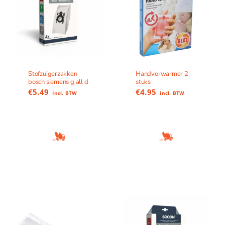
Stofzuigerzakken
Handverwarmer 2
bosch siemens g all d
stuks
€
5.49
€
4.95
Incl. BTW
Incl. BTW