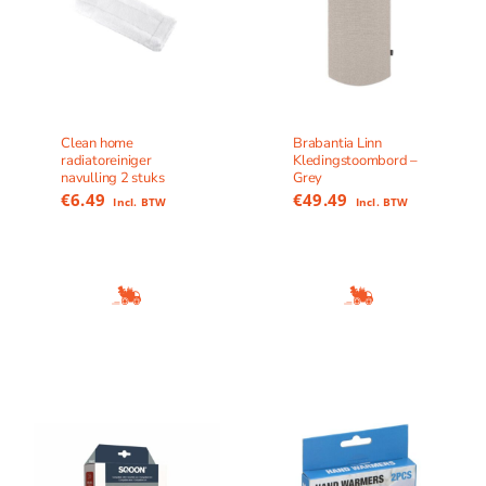
Clean home
Brabantia Linn
radiatoreiniger
Kledingstoombord –
navulling 2 stuks
Grey
€
6.49
€
49.49
Incl. BTW
Incl. BTW