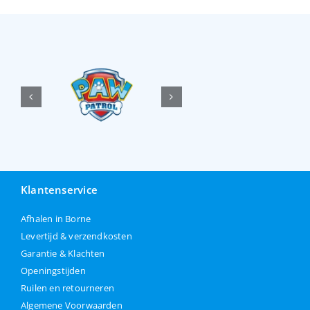
Klantenservice
Afhalen in Borne
Levertijd & verzendkosten
Garantie & Klachten
Openingstijden
Ruilen en retourneren
Algemene Voorwaarden