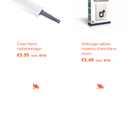
Clean home
Stofzuigerzakken
radiatoreiniger
rowenta silenceforce
xtrem
€
5.95
Incl. BTW
€
5.49
Incl. BTW