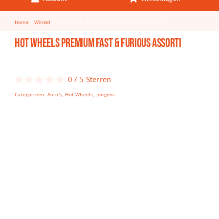
Keuken & Tafelen
Home
Winkel
Hot Wheels Premium Fast & Furious Assorti
Kinderfietsen
Hot Wheels Premium Fast & Furious Assorti
Knutselen
Woonkamer
0
/
5
Sterren
Spellen
Categorieën:
Auto's
,
Hot Wheels
,
Jongens
Puzzels
Lego