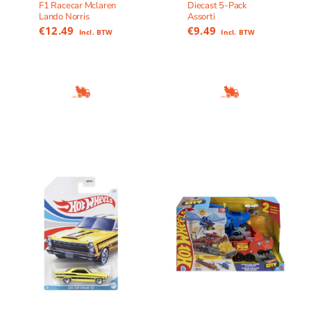
F1 Racecar Mclaren
Diecast 5-Pack
Lando Norris
Assorti
€
12.49
€
9.49
Incl. BTW
Incl. BTW