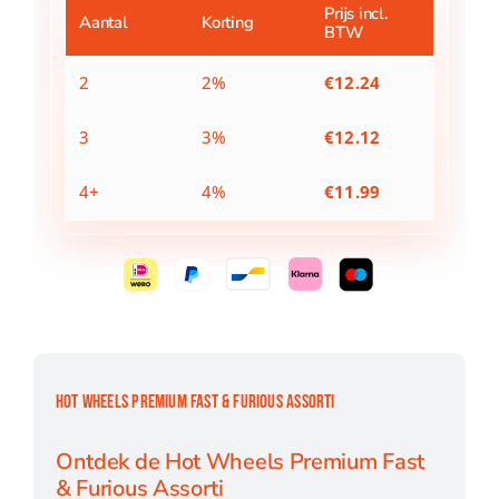
Furious
Prijs incl.
Aantal
Korting
BTW
Assorti
aantal
2
2%
€
12.24
3
3%
€
12.12
4+
4%
€
11.99
HOT WHEELS PREMIUM FAST & FURIOUS ASSORTI
Ontdek de Hot Wheels Premium Fast
& Furious Assorti