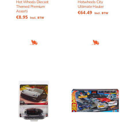
Hot Wheels Diecast
Hotwheels City
Themed Premium
Ultimate Hauler
Assorti
€
64.49
Incl. BTW
€
8.95
Incl. BTW