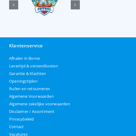
Klantenservice
Afhalen in Borne
Levertijd & verzendkosten
Garantie & Klachten
Openingstijden
Ruilen en retourneren
Algemene Voorwaarden
Algemene zakelijke voorwaarden
Disclaimer / Assortiment
Privacybeleid
Contact
Vacatures