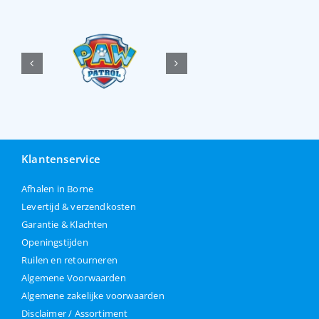
Klantenservice
Afhalen in Borne
Levertijd & verzendkosten
Garantie & Klachten
Openingstijden
Ruilen en retourneren
Algemene Voorwaarden
Algemene zakelijke voorwaarden
Disclaimer / Assortiment