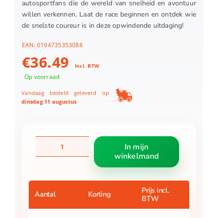
autosportfans die de wereld van snelheid en avontuur
willen verkennen. Laat de race beginnen en ontdek wie
de snelste coureur is in deze opwindende uitdaging!
EAN:
0194735353088
€
36.49
Incl. BTW
Op voorraad
Vandaag besteld geleverd op
dinsdag 11 augustus
Hotwheels
In mijn
F1
winkelmand
Racing
Grid
Start
Challenge
Prijs incl.
Aantal
Korting
BTW
aantal