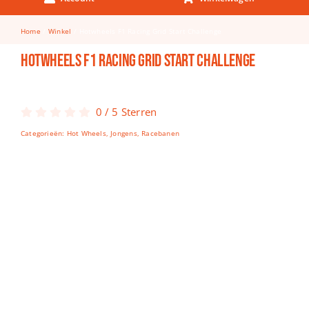
Keuken & Tafelen
Home
Winkel
Hotwheels F1 Racing Grid Start Challenge
Kinderfietsen
Hotwheels F1 Racing Grid Start Challenge
Knutselen
Woonkamer
0
/
5
Sterren
Spellen
Categorieën:
Hot Wheels
,
Jongens
,
Racebanen
Puzzels
Lego