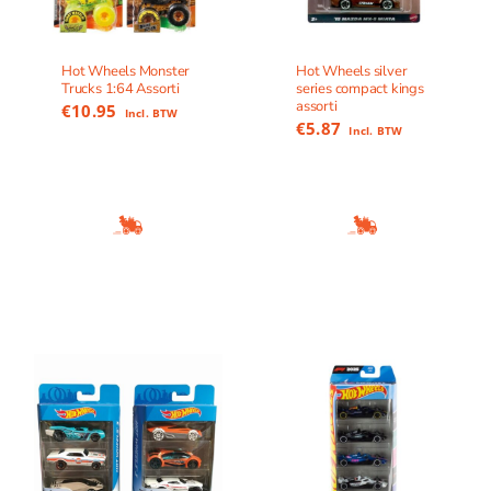
Hot Wheels Monster
Hot Wheels silver
Trucks 1:64 Assorti
series compact kings
assorti
€
10.95
Incl. BTW
€
5.87
Incl. BTW