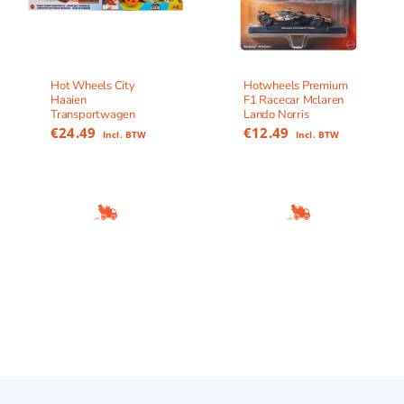
Hot Wheels City
Hotwheels Premium
Haaien
F1 Racecar Mclaren
Transportwagen
Lando Norris
€
24.49
€
12.49
Incl. BTW
Incl. BTW