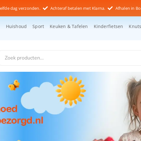
elfde dag verzonden.
Achteraf betalen met Klarna.
Afhalen in Bo
d
Huishoud
Sport
Keuken & Tafelen
Kinderfietsen
Knut