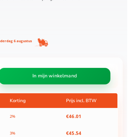
derdag 6 augustus
In mijn winkelmand
Korting
Prijs incl. BTW
€
46.01
2%
€
45.54
3%