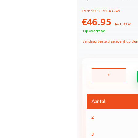
EAN:
9003150143246
€
46.95
Incl. BTW
Op voorraad
Vandaag besteld geleverd op
don
Radiografisch
bestuurbare
Sonic
racing
set
Aantal
1:43
aantal
2
3