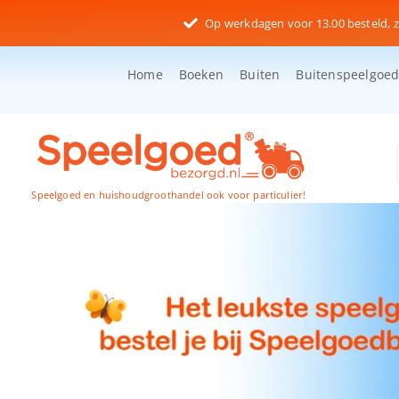
Ga
Op werkdagen voor 13.00 besteld, z
naar
inhoud
Home
Boeken
Buiten
Buitenspeelgoe
Speelgoed en huishoudgroothandel ook voor particulier!