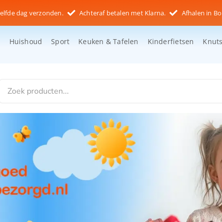
elfde dag verzonden.
Achteraf betalen met Klarna.
Afhalen in Bo
d
Huishoud
Sport
Keuken & Tafelen
Kinderfietsen
Knut