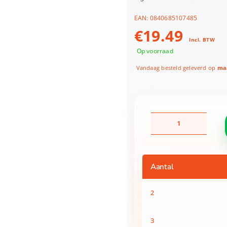
EAN:
0840685107485
€
19.49
Incl. BTW
Op voorraad
Vandaag besteld geleverd op
maa
Spion
Spy
X
DIY
Spy
Aantal
Listener
aantal
2
3