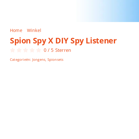
Home
Winkel
Spion Spy X DIY Spy Listener
Spion Spy X DIY Spy Listener
0
/
5
Sterren
Categorieën:
Jongens
,
Spionsets