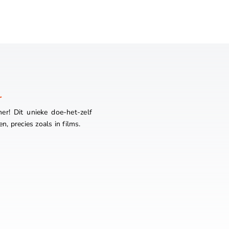
r
r! Dit unieke doe-het-zelf
n, precies zoals in films.