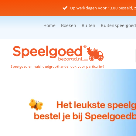
Ga
Op werkdagen voor 13.00 besteld, z
naar
inhoud
Home
Boeken
Buiten
Buitenspeelgoe
Speelgoed en huishoudgroothandel ook voor particulier!