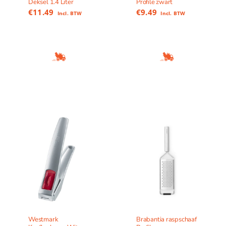
Deksel 1.4 Liter
Profile zwart
€
11.49
€
9.49
Incl. BTW
Incl. BTW
Westmark
Brabantia raspschaaf