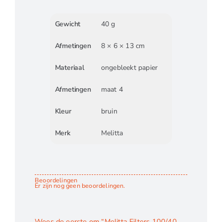
Gewicht
40 g
Afmetingen
8 × 6 × 13 cm
Materiaal
ongebleekt papier
Afmetingen
maat 4
Kleur
bruin
Merk
Melitta
Beoordelingen
Er zijn nog geen beoordelingen.
Wees de eerste om “Melitta Filters 100/40