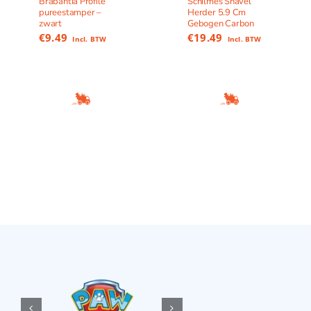
Brabantia Profile
Schilmes Snavel
pureestamper –
Herder 5.9 Cm
zwart
Gebogen Carbon
€
9.49
€
19.49
Incl. BTW
Incl. BTW