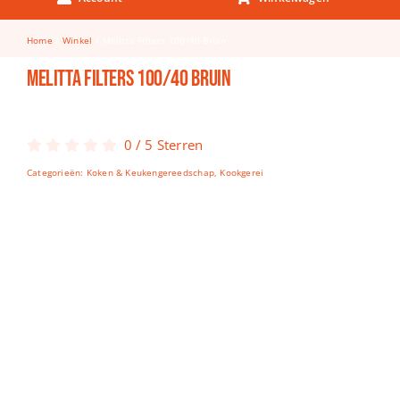
Keuken & Tafelen
Home
Winkel
Melitta Filters 100/40 Bruin
Kinderfietsen
Melitta Filters 100/40 Bruin
Knutselen
Woonkamer
0
/
5
Sterren
Spellen
Categorieën:
Koken & Keukengereedschap
,
Kookgerei
Puzzels
Lego