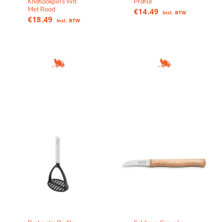
Knoflookpers Wit
Profile
Met Rood
€
14.49
Incl. BTW
€
18.49
Incl. BTW