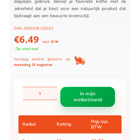
dagelijks gebruik. Bereid je favoriete koffie met de
zekerheid dat je kiest voor een natuurlijk product dat
bijdraagt aan een bewuste levensstijl.
EAN:
4006508126033
€
6.49
Incl. BTW
Op voorraad
Vandaag besteld geleverd op
maandag 10 augustus
Melitta
In mijn
Filters
winkelmand
100/40
Bruin
aantal
Prijs incl.
Aantal
Korting
BTW