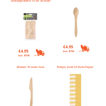
cocktailprikkers 15 cm 50 stuks
€
4.95
€
4.95
Incl. BTW
Incl. BTW
Messen 10 stuks hout
Rietjes, Gold 25 Stuks Papier