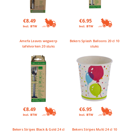
€
8.49
€
6.95
Incl. BTW
Incl. BTW
Amefa Leaves wegwerp
Bekers Splash Balloons 20 cl 10
tafelvorken 20 stuks
stuks
€
8.49
€
6.95
Incl. BTW
Incl. BTW
Bekers Stripes Black & Gold 24 cl
Bekers Stripes Multi 24 cl 10