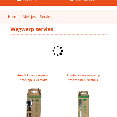
Keuken & Tafelen
Kinderfietsen
Home
Meisjes
Servies
Knutselen
Wegwerp servies
Woonkamer
Spellen
Puzzels
Lego
Amefa Leaves wegwerp
Amefa Leaves wegwerp
tafellepels 20 stuks
tafelmessen 20 stuks