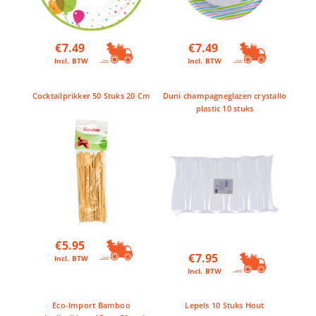
€
7.49
€
7.49
Incl. BTW
Incl. BTW
Cocktailprikker 50 Stuks 20 Cm
Duni champagneglazen crystallo
plastic 10 stuks
€
5.95
€
7.95
Incl. BTW
Incl. BTW
Eco-Import Bamboo
Lepels 10 Stuks Hout