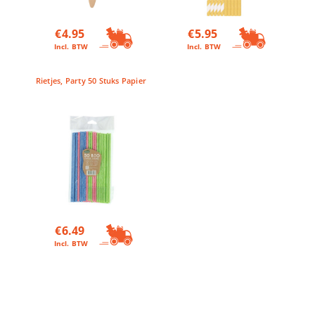
€
4.95
€
5.95
Incl. BTW
Incl. BTW
Rietjes, Party 50 Stuks Papier
€
6.49
Incl. BTW