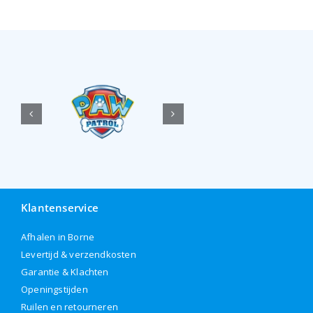
Klantenservice
Afhalen in Borne
Levertijd & verzendkosten
Garantie & Klachten
Openingstijden
Ruilen en retourneren