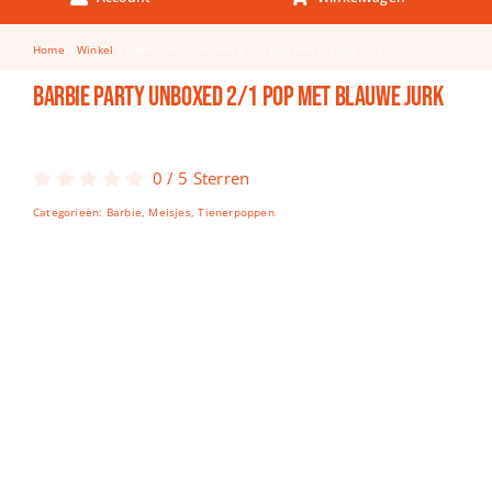
Keuken & Tafelen
Home
Winkel
Barbie Party unboxed 2/1 pop met blauwe jurk
Kinderfietsen
Barbie Party unboxed 2/1 pop met blauwe jurk
Knutselen
Woonkamer
0
/
5
Sterren
Spellen
Categorieën:
Barbie
,
Meisjes
,
Tienerpoppen
Puzzels
Lego