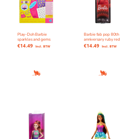
Play-Doh Barbie
Barbie fab pop 80th
sparkles and gems
anniversary ruby red
€
14.49
€
14.49
Incl. BTW
Incl. BTW