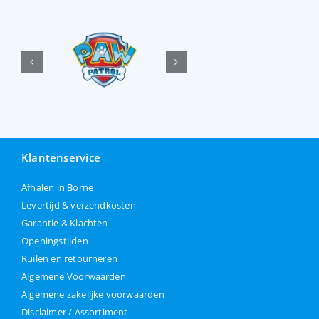
Klantenservice
Afhalen in Borne
Levertijd & verzendkosten
Garantie & Klachten
Openingstijden
Ruilen en retourneren
Algemene Voorwaarden
Algemene zakelijke voorwaarden
Disclaimer / Assortiment