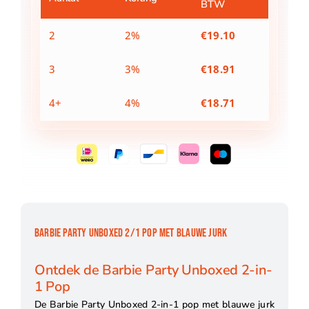
BTW
blauwe
jurk
aantal
2
2%
€
19.10
3
3%
€
18.91
4+
4%
€
18.71
BARBIE PARTY UNBOXED 2/1 POP MET BLAUWE JURK
Ontdek de Barbie Party Unboxed 2-in-
1 Pop
De Barbie Party Unboxed 2-in-1 pop met blauwe jurk