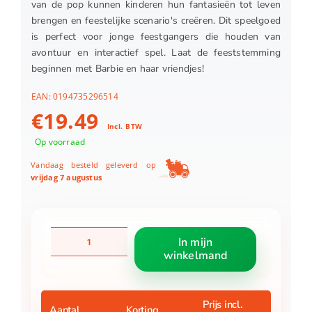
van de pop kunnen kinderen hun fantasieën tot leven
brengen en feestelijke scenario's creëren. Dit speelgoed
is perfect voor jonge feestgangers die houden van
avontuur en interactief spel. Laat de feeststemming
beginnen met Barbie en haar vriendjes!
EAN:
0194735296514
€
19.49
Incl. BTW
Op voorraad
Vandaag besteld geleverd op
vrijdag 7 augustus
Barbie
In mijn
Party
winkelmand
unboxed
2/1
pop
met
Prijs incl.
Aantal
Korting