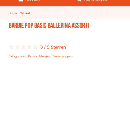
Keuken & Tafelen
Home
Winkel
Barbie Pop Basic Ballerina Assorti
Kinderfietsen
Barbie Pop Basic Ballerina Assorti
Knutselen
Woonkamer
0
/
5
Sterren
Spellen
Categorieën:
Barbie
,
Meisjes
,
Tienerpoppen
Puzzels
Lego