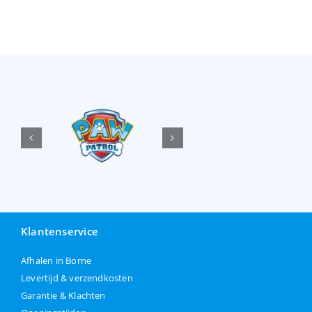
Klantenservice
Afhalen in Borne
Levertijd & verzendkosten
Garantie & Klachten