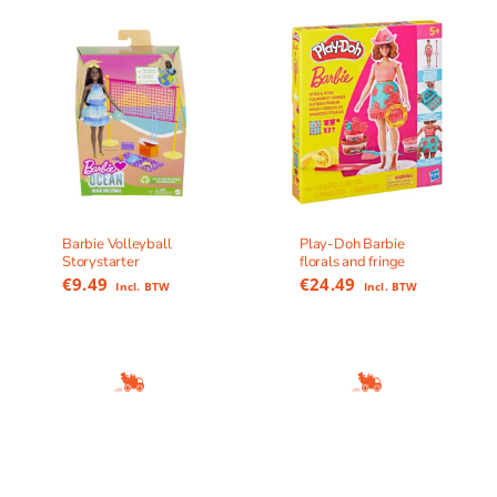
Barbie Volleyball
Play-Doh Barbie
Storystarter
florals and fringe
€
9.49
€
24.49
Incl. BTW
Incl. BTW