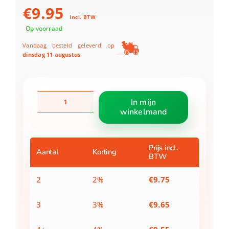
€
9.95
Incl. BTW
Op voorraad
Vandaag besteld geleverd op
dinsdag 11 augustus
Barbie
In mijn
Pop
winkelmand
Basic
Ballerina
Assorti
aantal
Prijs incl.
Aantal
Korting
BTW
2
2%
€
9.75
3
3%
€
9.65