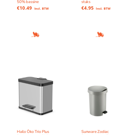
50% bassine
stuks
€
10.49
€
4.95
Incl. BTW
Incl. BTW
Hailo Öko Trio Plus
Sunware Zodiac