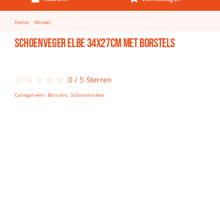
Keuken & Tafelen
Home
Winkel
Schoenveger elbe 34X27cm met borstels
Kinderfietsen
Schoenveger elbe 34X27cm met borstels
Knutselen
Woonkamer
0
/
5
Sterren
Spellen
Categorieën:
Borstels
,
Schoonmaken
Puzzels
Lego