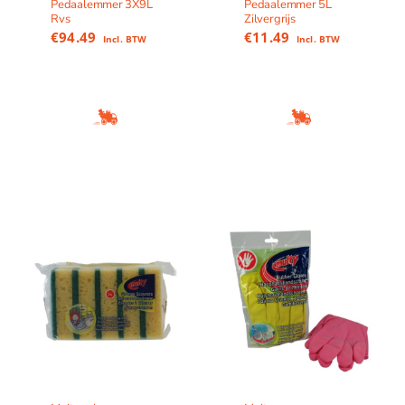
Pedaalemmer 3X9L
Pedaalemmer 5L
Rvs
Zilvergrijs
€
94.49
€
11.49
Incl. BTW
Incl. BTW