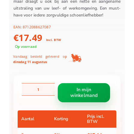
maar draagt u ook bij aan een nette en aangename
uitstraling van uw leef- of werkomgeving. Een must-
have voor iedere zorgvuldige schoenliefhebber!
EAN:
8712088627087
€
17.49
Incl. BTW
Op voorraad
Vandaag besteld geleverd op
dinsdag 11 augustus
Schoenveger
In mijn
elbe
winkelmand
34X27cm
met
borstels
aantal
Prijs incl.
Aantal
Korting
BTW