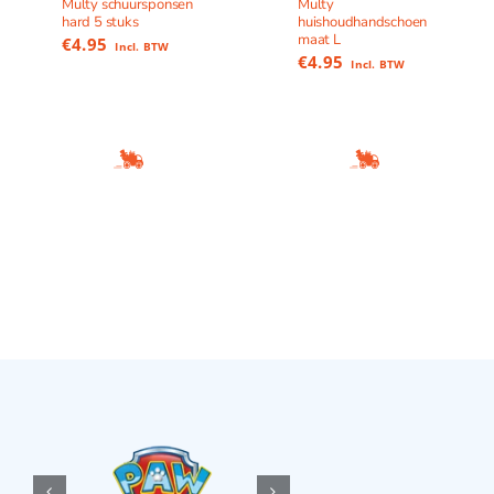
Multy schuursponsen
Multy
hard 5 stuks
huishoudhandschoen
maat L
€
4.95
Incl. BTW
€
4.95
Incl. BTW