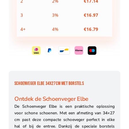
2
2%
€
17.14
3
3%
€
16.97
4+
4%
€
16.79
SCHOENVEGER ELBE 34X27CM MET BORSTELS
Ontdek de Schoenveger Elbe
De Schoenveger Elbe is een praktische oplossing
voor schone schoenen. Met een afmeting van 34×27
cm past deze compacte schoeveger perfect in elke
hal of bij de entree. Dankzij de speciale borstels