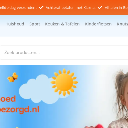
elfde dag verzonden.
Achteraf betalen met Klarna.
Afhalen in Bo
d
Huishoud
Sport
Keuken & Tafelen
Kinderfietsen
Knut