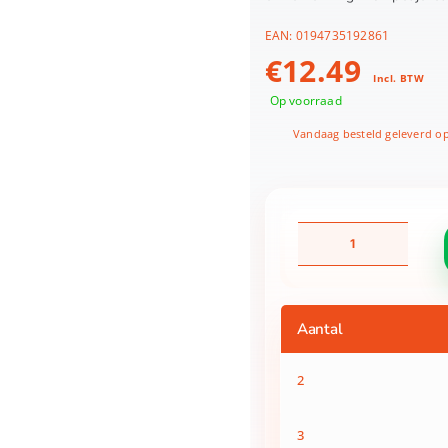
EAN:
0194735192861
€
12.49
Incl. BTW
Op voorraad
Vandaag besteld geleverd o
Minecraft
Mini
Mode
Mining
Assorti
Aantal
aantal
2
3