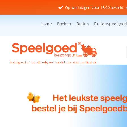
Ga
Op werkdagen voor 13.00 besteld, z
naar
inhoud
Home
Boeken
Buiten
Buitenspeelgoe
Speelgoed en huishoudgroothandel ook voor particulier!