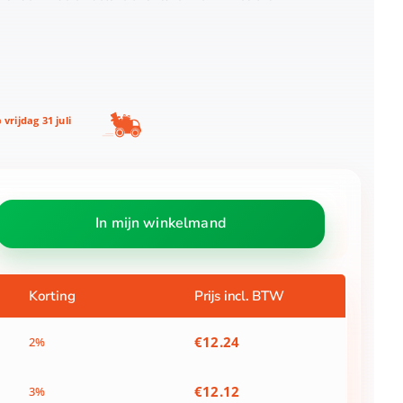
p
vrijdag 31 juli
In mijn winkelmand
Korting
Prijs incl. BTW
€
12.24
2%
€
12.12
3%