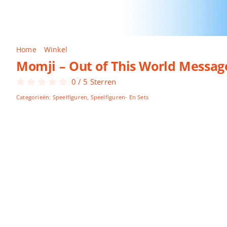
Home
Winkel
Momji – Out of This World Message Dolls Bl
Momji – Out of This World Message
0
/
5
Sterren
Categorieën:
Speelfiguren
,
Speelfiguren- En Sets