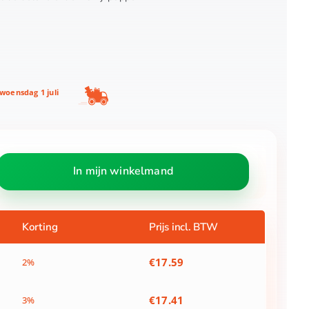
woensdag 1 juli
In mijn winkelmand
Korting
Prijs incl. BTW
€
17.59
2%
€
17.41
3%