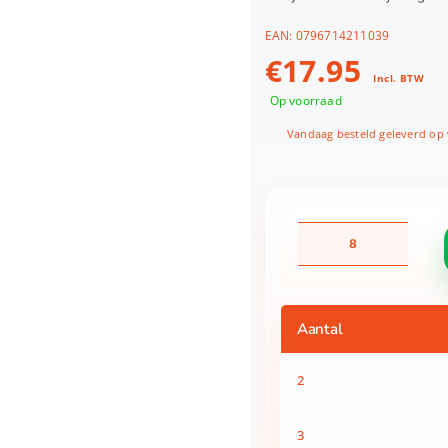
EAN:
0796714211039
€
17.95
Incl. BTW
Op voorraad
Vandaag besteld geleverd op
Momji
-
Out
of
This
Aantal
World
Message
Dolls
2
Blind
Box
assorti
3