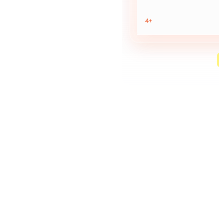
aantal
4+