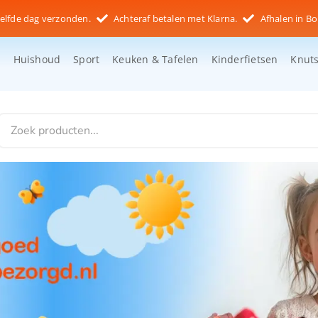
elfde dag verzonden.
Achteraf betalen met Klarna.
Afhalen in Bo
d
Huishoud
Sport
Keuken & Tafelen
Kinderfietsen
Knut