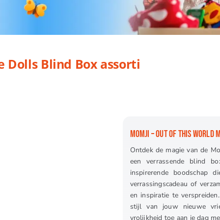
ind Box assorti
 Dolls Blind Box assorti
MOMJI – OUT OF THIS WORLD 
Ontdek de magie van de Mom
een verrassende blind bo
inspirerende boodschap die
verrassingscadeau of verzam
en inspiratie te verspreide
stijl van jouw nieuwe vr
vrolijkheid toe aan je dag 