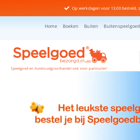
Ga
Op werkdagen voor 13.00 besteld, z
naar
inhoud
Home
Boeken
Buiten
Buitenspeelgoe
Speelgoed en huishoudgroothandel ook voor particulier!