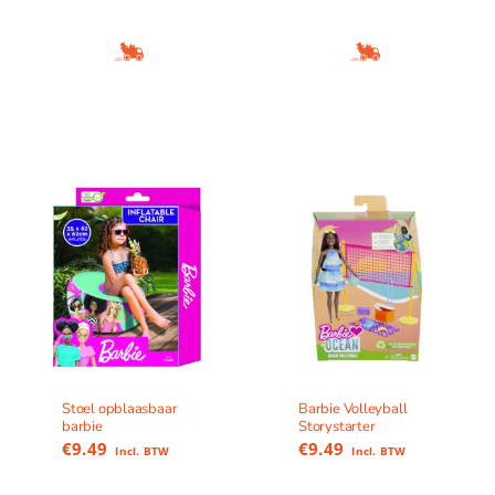
Stoel opblaasbaar
Barbie Volleyball
barbie
Storystarter
€
9.49
€
9.49
Incl. BTW
Incl. BTW