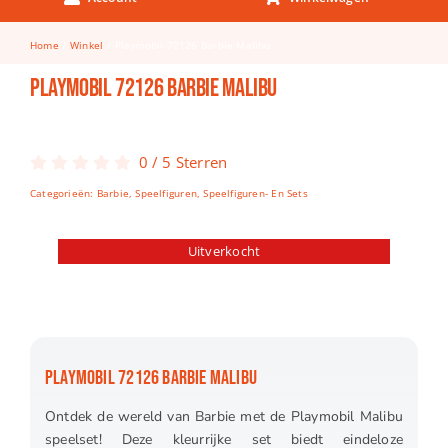
Keuken & Tafelen
Home
Winkel
Playmobil 72126 Barbie Malibu
Kinderfietsen
Playmobil 72126 Barbie Malibu
Knutselen
Woonkamer
0
/
5
Sterren
Spellen
Categorieën:
Barbie
,
Speelfiguren
,
Speelfiguren- En Sets
Puzzels
Uitverkocht
Lego
PLAYMOBIL 72126 BARBIE MALIBU
Ontdek de wereld van Barbie met de Playmobil Malibu
speelset! Deze kleurrijke set biedt eindeloze