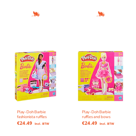
Play-Doh Barbie
Play-Doh Barbie
fashionista ruffles
ruffles and bows
€
24.49
€
24.49
Incl. BTW
Incl. BTW