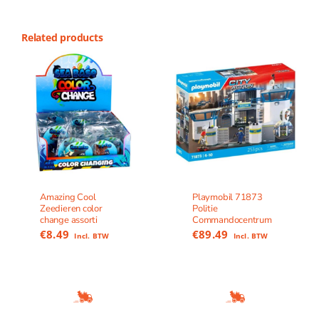
Related products
Amazing Cool
Playmobil 71873
Zeedieren color
Politie
change assorti
Commandocentrum
€
8.49
€
89.49
Incl. BTW
Incl. BTW