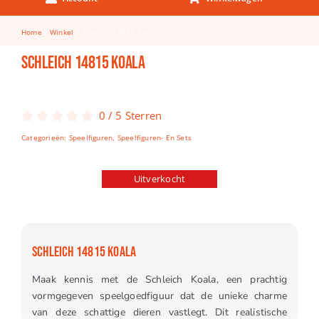
Keuken & Tafelen
Home
Winkel
Schleich 14815 Koala
Kinderfietsen
Schleich 14815 Koala
Knutselen
Woonkamer
0
/
5
Sterren
Spellen
Categorieën:
Speelfiguren
,
Speelfiguren- En Sets
Puzzels
Uitverkocht
Lego
SCHLEICH 14815 KOALA
Maak kennis met de Schleich Koala, een prachtig
vormgegeven speelgoedfiguur dat de unieke charme
van deze schattige dieren vastlegt. Dit realistische