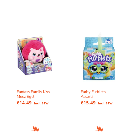
Funtasy Family Kiss
Furby Furblets
Meez Egel
Assorti
€
14.49
€
15.49
Incl. BTW
Incl. BTW