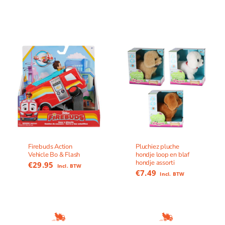
Firebuds Action
Pluchiez pluche
Vehicle Bo & Flash
hondje loop en blaf
hondje assorti
€
29.95
Incl. BTW
€
7.49
Incl. BTW