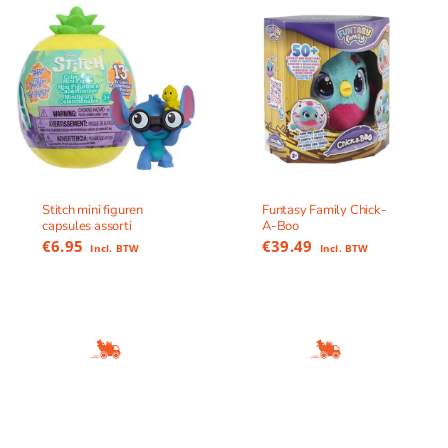
Stitch mini figuren
Funtasy Family Chick-
capsules assorti
A-Boo
€
6.95
€
39.49
Incl. BTW
Incl. BTW