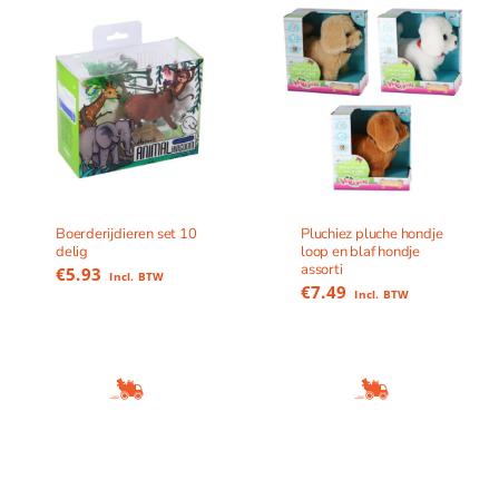
Boerderijdieren set 10
Pluchiez pluche hondje
delig
loop en blaf hondje
assorti
€
5.93
Incl. BTW
€
7.49
Incl. BTW