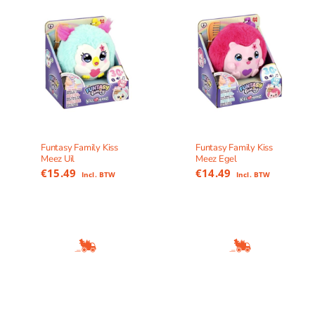
Funtasy Family Kiss
Funtasy Family Kiss
Meez Uil
Meez Egel
€
15.49
€
14.49
Incl. BTW
Incl. BTW