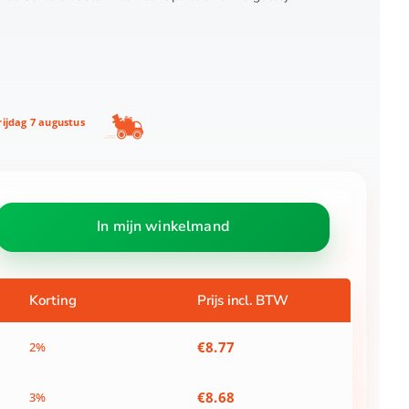
ijdag 7 augustus
In mijn winkelmand
Korting
Prijs incl. BTW
€
8.77
2%
€
8.68
3%