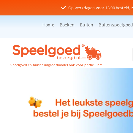
Ga
Op werkdagen voor 13.00 besteld, z
naar
inhoud
Home
Boeken
Buiten
Buitenspeelgoe
Speelgoed en huishoudgroothandel ook voor particulier!