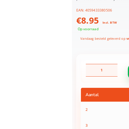
EAN:
4059433380506
€
8.95
Incl. BTW
Op voorraad
Vandaag besteld geleverd op
vr
Schleich
42538
Toernooi
Voor
Accessoires
Aantal
aantal
2
3