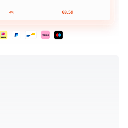
€
8.59
4%