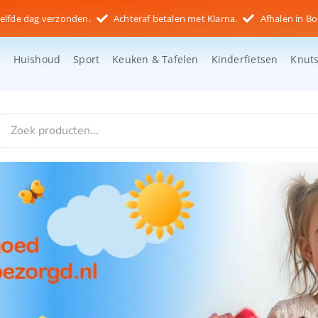
elfde dag verzonden.
Achteraf betalen met Klarna.
Afhalen in Bo
d
Huishoud
Sport
Keuken & Tafelen
Kinderfietsen
Knut