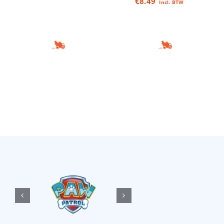
€
8.49
Incl. BTW