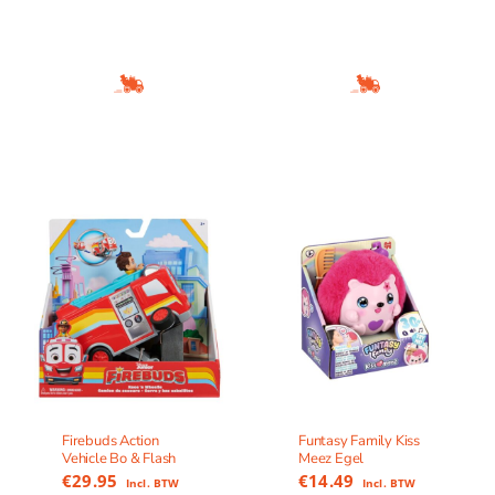
Firebuds Action
Funtasy Family Kiss
Vehicle Bo & Flash
Meez Egel
€
29.95
€
14.49
Incl. BTW
Incl. BTW