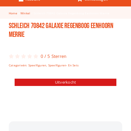
Keuken & Tafelen
Home
Winkel
Schleich 70842 Galaxie Regenboog Eenhoorn Merrie
Kinderfietsen
Schleich 70842 Galaxie Regenboog Eenhoorn
Knutselen
Merrie
Woonkamer
Spellen
0
/
5
Sterren
Categorieën:
Speelfiguren
,
Speelfiguren- En Sets
Puzzels
Lego
Uitverkocht