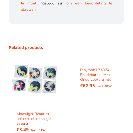
Je moet
ingelogd zijn
om een beoordeling te
plaatsen.
Related products
Playmobil 71874
Politiebureau Met
Onderzoeksruimte
€
62.95
Incl. BTW
Moonlight Beauties
unicorn color change
assorti
€
3.49
Incl. BTW