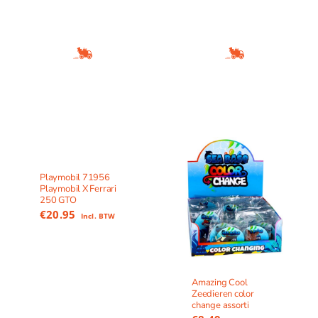
Playmobil 71956
Playmobil X Ferrari
250 GTO
€
20.95
Incl. BTW
Amazing Cool
Zeedieren color
change assorti