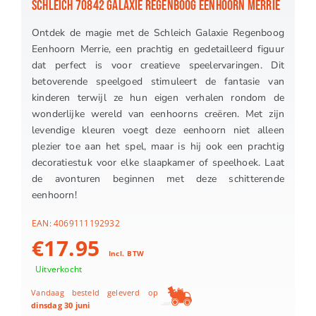
SCHLEICH 70842 GALAXIE REGENBOOG EENHOORN MERRIE
Ontdek de magie met de Schleich Galaxie Regenboog
Eenhoorn Merrie, een prachtig en gedetailleerd figuur
dat perfect is voor creatieve speelervaringen. Dit
betoverende speelgoed stimuleert de fantasie van
kinderen terwijl ze hun eigen verhalen rondom de
wonderlijke wereld van eenhoorns creëren. Met zijn
levendige kleuren voegt deze eenhoorn niet alleen
plezier toe aan het spel, maar is hij ook een prachtig
decoratiestuk voor elke slaapkamer of speelhoek. Laat
de avonturen beginnen met deze schitterende
eenhoorn!
EAN:
4069111192932
€
17.95
Incl. BTW
Uitverkocht
Vandaag besteld geleverd op
dinsdag 30 juni