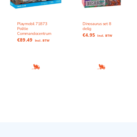
Playmobil 71873
Dinosaurus set 8
Politie
delig
Commandocentrum
€
4.95
Incl. BTW
€
89.49
Incl. BTW