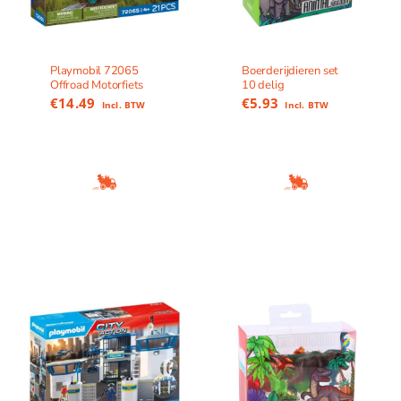
Playmobil 72065
Boerderijdieren set
Offroad Motorfiets
10 delig
€
14.49
€
5.93
Incl. BTW
Incl. BTW