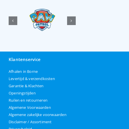
Klantenservice
Afhalen in Borne
Levertijd & verzendkosten
Garantie & Klachten
Openingstijden
Ruilen en retourneren
Algemene Voorwaarden
Algemene zakelijke voorwaarden
Disclaimer / Assortiment