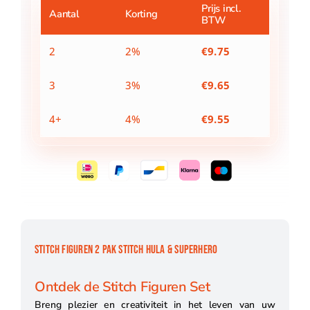
Hula
Prijs incl.
Aantal
Korting
BTW
&
Superhero
aantal
2
2%
€
9.75
3
3%
€
9.65
4+
4%
€
9.55
STITCH FIGUREN 2 PAK STITCH HULA & SUPERHERO
Ontdek de Stitch Figuren Set
Breng plezier en creativiteit in het leven van uw