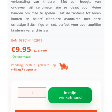
verbeelding van kinderen. Met een hoogte van
ongeveer vijf centimeter zijn ze ideaal voor kleine
handen om mee te spelen. Laat de fantasie tot leven
komen en beleef eindeloze avonturen met deze
schattige Stitch figuren set, perfect voor avontuurlijke
kinderen vanaf drie jaar.
EAN:
0886144462979
€
9.95
Incl. BTW
Op voorraad
Vandaag besteld geleverd op
vrijdag 7 augustus
Stitch
In mijn
figuren
winkelmand
2
pak
Stitch