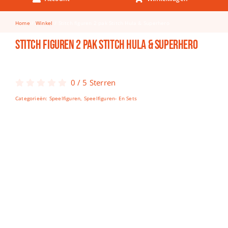
Keuken & Tafelen
Home
Winkel
Stitch figuren 2 pak Stitch Hula & Superhero
Kinderfietsen
Stitch figuren 2 pak Stitch Hula & Superhero
Knutselen
Woonkamer
0
/
5
Sterren
Spellen
Categorieën:
Speelfiguren
,
Speelfiguren- En Sets
Puzzels
Lego