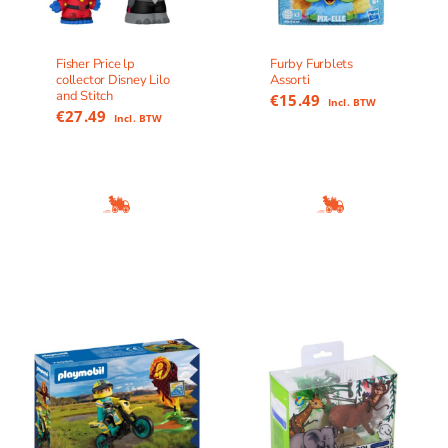
Fisher Price lp
Furby Furblets
collector Disney Lilo
Assorti
and Stitch
€
15.49
Incl. BTW
€
27.49
Incl. BTW