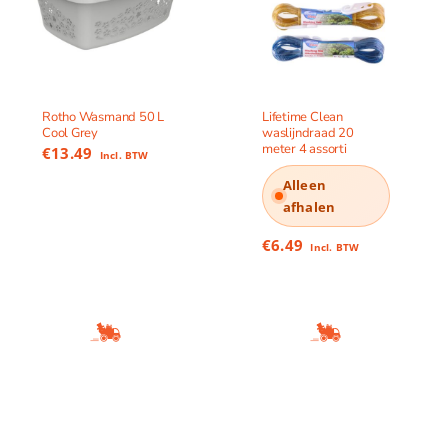
Rotho Wasmand 50 L
Lifetime Clean
Cool Grey
waslijndraad 20
meter 4 assorti
€
13.49
Incl. BTW
Alleen
afhalen
€
6.49
Incl. BTW