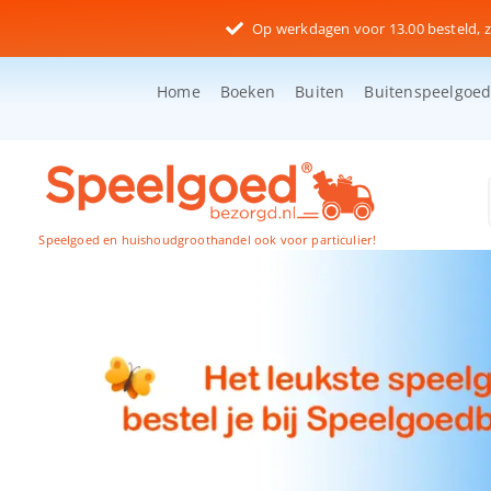
Ga
Op werkdagen voor 13.00 besteld, z
naar
inhoud
Home
Boeken
Buiten
Buitenspeelgoe
Speelgoed en huishoudgroothandel ook voor particulier!