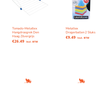
Tomado-Metaltex
Metaltex
Hangdroogrek Den
Drogerballen 2 Stuks
Haag Zilvergrijs
€
9.49
Incl. BTW
€
26.49
Incl. BTW