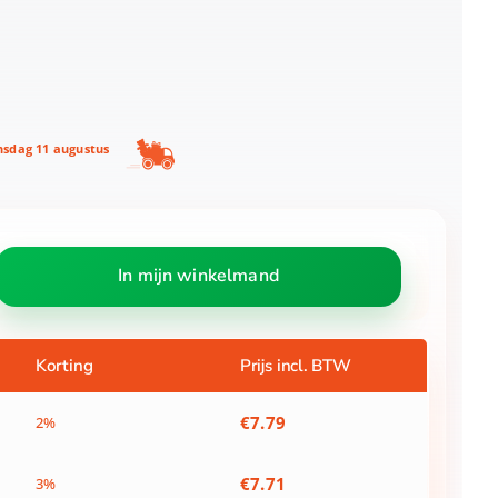
nsdag 11 augustus
In mijn winkelmand
Korting
Prijs incl. BTW
€
7.79
2%
€
7.71
3%