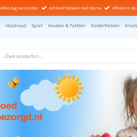
elfde dag verzonden.
Achteraf betalen met Klarna.
Afhalen in Bo
d
Huishoud
Sport
Keuken & Tafelen
Kinderfietsen
Knut