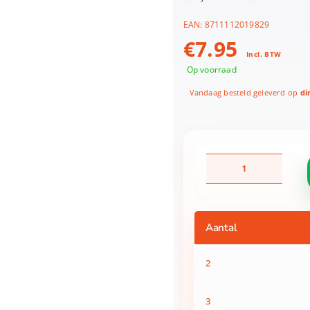
EAN:
8711112019829
€
7.95
Incl. BTW
Op voorraad
Vandaag besteld geleverd op
di
Wasmand
basic
48cm
rond
grijs
Aantal
aantal
2
3