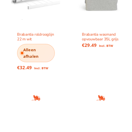
Brabantia roldrooglijn
Brabantia wasmand
22 m wit
opvouwbaar 35L grijs
€
29.49
Incl. BTW
Alleen
afhalen
€
32.49
Incl. BTW