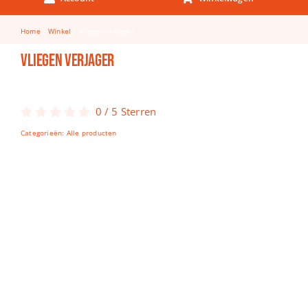
Keuken & Tafelen
Home
Winkel
Vliegen verjager
Kinderfietsen
Vliegen verjager
Knutselen
Woonkamer
0
/
5
Sterren
Spellen
Categorieën:
Alle producten
Puzzels
Lego