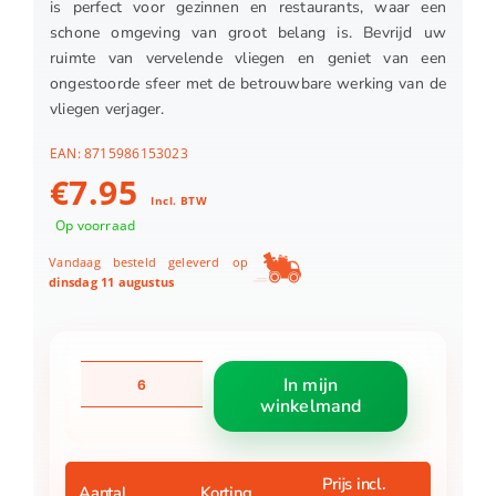
is perfect voor gezinnen en restaurants, waar een
schone omgeving van groot belang is. Bevrijd uw
ruimte van vervelende vliegen en geniet van een
ongestoorde sfeer met de betrouwbare werking van de
vliegen verjager.
EAN:
8715986153023
€
7.95
Incl. BTW
Op voorraad
Vandaag besteld geleverd op
dinsdag 11 augustus
Vliegen
In mijn
verjager
winkelmand
aantal
Prijs incl.
Aantal
Korting