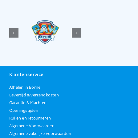
Klantenservice
Afhalen in Borne
Levertijd & verzendkosten
Garantie & Klachten
Openingstijden
Ruilen en retourneren
Algemene Voorwaarden
Algemene zakelijke voorwaarden