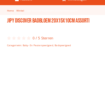
Keuken & Tafelen
Home
Winkel
Jipy discover badbloem 20x15x10cm assorti
Kinderfietsen
Jipy discover badbloem 20x15x10cm assorti
Knutselen
Woonkamer
0
/
5
Sterren
Spellen
Categorieën:
Baby- En Peuterspeelgoed
,
Badspeelgoed
Puzzels
Lego