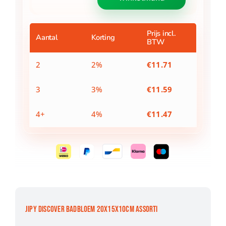
badbloem
20x15x10cm
assorti
aantal
Prijs incl.
Aantal
Korting
BTW
2
2%
€
11.71
3
3%
€
11.59
4+
4%
€
11.47
JIPY DISCOVER BADBLOEM 20X15X10CM ASSORTI