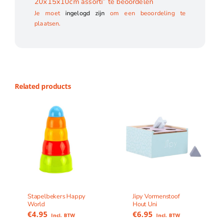
20x15x10cm assorti” te beoordelen
Je moet
ingelogd zijn
om een beoordeling te
plaatsen.
Related products
Stapelbekers Happy
Jipy Vormenstoof
World
Hout Uni
€
4.95
€
6.95
Incl. BTW
Incl. BTW