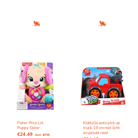
Fisher Price Lnl
KiddyGo auto pick up
Puppy Sister
truck 19 cm met licht
en geluid rood
€
24.49
Incl. BTW