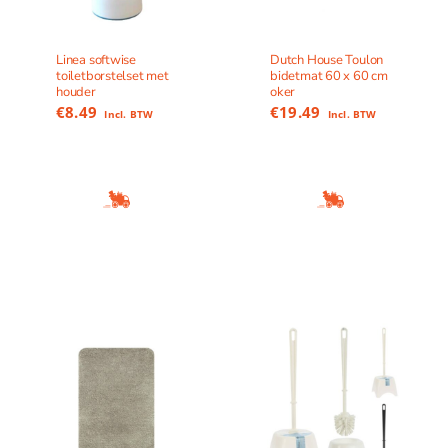
Linea softwise
Dutch House Toulon
toiletborstelset met
bidetmat 60 x 60 cm
houder
oker
€
8.49
€
19.49
Incl. BTW
Incl. BTW