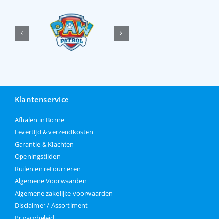
Klantenservice
Afhalen in Borne
Levertijd & verzendkosten
Garantie & Klachten
Openingstijden
Ruilen en retourneren
Algemene Voorwaarden
Algemene zakelijke voorwaarden
Disclaimer / Assortiment
Privacybeleid