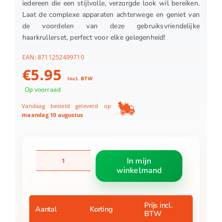
iedereen die een stijlvolle, verzorgde look wil bereiken.
Laat de complexe apparaten achterwege en geniet van
de voordelen van deze gebruiksvriendelijke
haarkrullerset, perfect voor elke gelegenheid!
EAN:
8711252499710
€
5.95
Incl. BTW
Op voorraad
Vandaag besteld geleverd op
maandag 10 augustus
Haarkrullerschuimset
In mijn
4
winkelmand
delig
aantal
Prijs incl.
Aantal
Korting
BTW