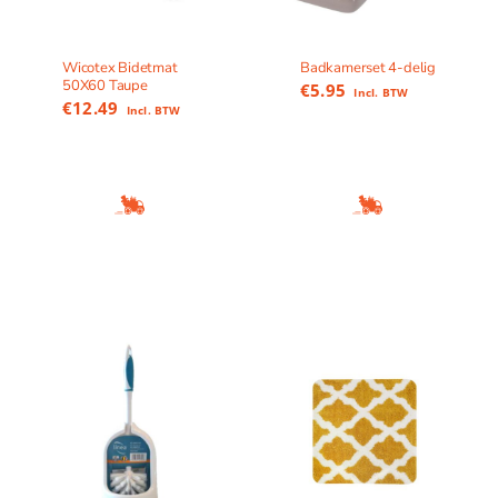
Wicotex Bidetmat
Badkamerset 4-delig
50X60 Taupe
€
5.95
Incl. BTW
€
12.49
Incl. BTW