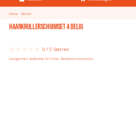
Keuken & Tafelen
Home
Winkel
Haarkrullerschuimset 4 delig
Kinderfietsen
Haarkrullerschuimset 4 delig
Knutselen
Woonkamer
0
/
5
Sterren
Spellen
Categorieën:
Badkamer En Toilet
,
Badkameraccessoires
Puzzels
Lego