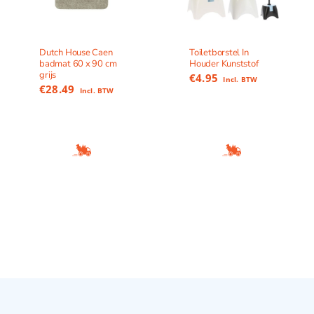
Dutch House Caen
Toiletborstel In
badmat 60 x 90 cm
Houder Kunststof
grijs
€
4.95
Incl. BTW
€
28.49
Incl. BTW