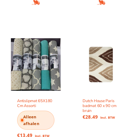
Antislipmat 65X180
Dutch House Paris
Cm Assorti
badmat 60 x 90 cm
bruin
€
28.49
Alleen
Incl. BTW
afhalen
€
13.49
Incl. BTW