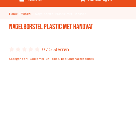
Keuken & Tafelen
Home
Winkel
Nagelborstel Plastic met Handvat
Kinderfietsen
Nagelborstel Plastic met Handvat
Knutselen
Woonkamer
0
/
5
Sterren
Spellen
Categorieën:
Badkamer En Toilet
,
Badkameraccessoires
Puzzels
Lego