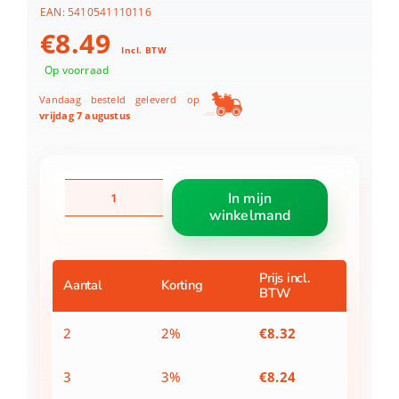
EAN:
5410541110116
€
8.49
Incl. BTW
Op voorraad
Vandaag besteld geleverd op
vrijdag 7 augustus
Nagelborstel
In mijn
Plastic
winkelmand
met
Handvat
aantal
Prijs incl.
Aantal
Korting
BTW
2
2%
€
8.32
3
3%
€
8.24