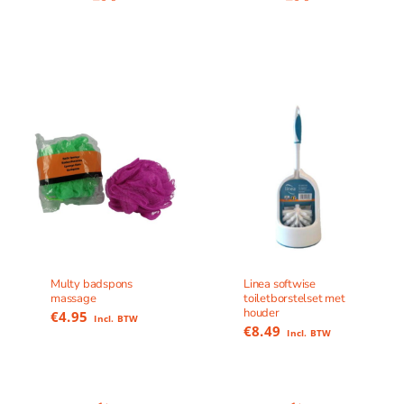
Multy badspons
Linea softwise
massage
toiletborstelset met
houder
€
4.95
Incl. BTW
€
8.49
Incl. BTW