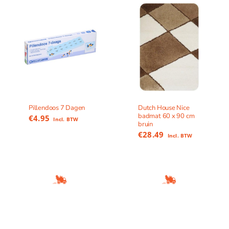
Pillendoos 7 Dagen
Dutch House Nice
badmat 60 x 90 cm
€
4.95
Incl. BTW
bruin
€
28.49
Incl. BTW