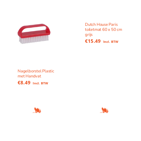
Dutch House Paris
toiletmat 60 x 50 cm
grijs
€
15.49
Incl. BTW
Nagelborstel Plastic
met Handvat
€
8.49
Incl. BTW