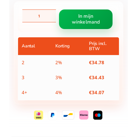
Sealskin
In mijn
Vintage
winkelmand
Badmat
50x80
cm
Polyester
Prijs incl.
Aantal
Korting
BTW
Blauw
aantal
2
2%
€
34.78
3
3%
€
34.43
4+
4%
€
34.07