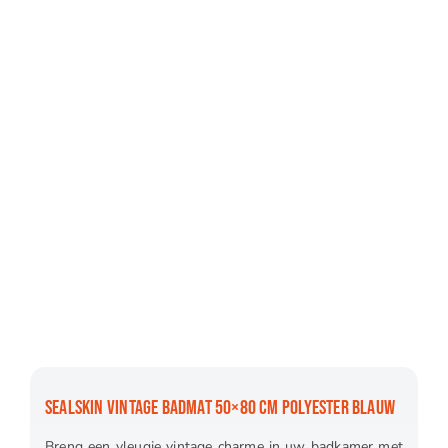
SEALSKIN VINTAGE BADMAT 50×80 CM POLYESTER BLAUW
Breng een vleugje vintage charme in uw badkamer met