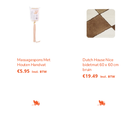
Massagespons Met
Dutch House Nice
Houten Handvat
bidetmat 60 x 60 cm
bruin
€
5.95
Incl. BTW
€
19.49
Incl. BTW