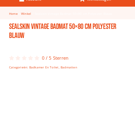
Keuken & Tafelen
Home
Winkel
Sealskin Vintage Badmat 50×80 cm Polyester Blauw
Kinderfietsen
Sealskin Vintage Badmat 50×80 cm Polyester
Knutselen
Blauw
Woonkamer
Spellen
0
/
5
Sterren
Categorieën:
Badkamer En Toilet
,
Badmatten
Puzzels
Lego