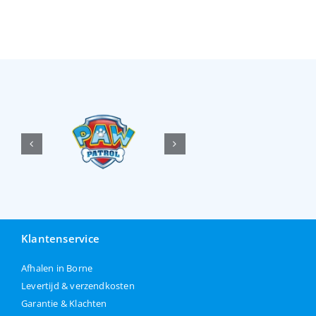
Klantenservice
Afhalen in Borne
Levertijd & verzendkosten
Garantie & Klachten