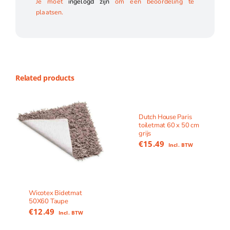
Je moet
ingelogd zijn
om een beoordeling te
plaatsen.
Related products
Dutch House Paris
toiletmat 60 x 50 cm
grijs
€
15.49
Incl. BTW
Wicotex Bidetmat
50X60 Taupe
€
12.49
Incl. BTW