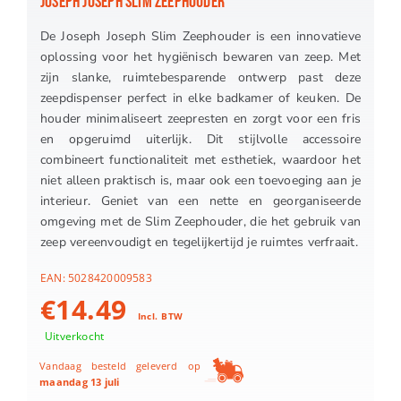
JOSEPH JOSEPH SLIM ZEEPHOUDER
De Joseph Joseph Slim Zeephouder is een innovatieve
oplossing voor het hygiënisch bewaren van zeep. Met
zijn slanke, ruimtebesparende ontwerp past deze
zeepdispenser perfect in elke badkamer of keuken. De
houder minimaliseert zeepresten en zorgt voor een fris
en opgeruimd uiterlijk. Dit stijlvolle accessoire
combineert functionaliteit met esthetiek, waardoor het
niet alleen praktisch is, maar ook een toevoeging aan je
interieur. Geniet van een nette en georganiseerde
omgeving met de Slim Zeephouder, die het gebruik van
zeep vereenvoudigt en tegelijkertijd je ruimtes verfraait.
EAN:
5028420009583
€
14.49
Incl. BTW
Uitverkocht
Vandaag besteld geleverd op
maandag 13 juli