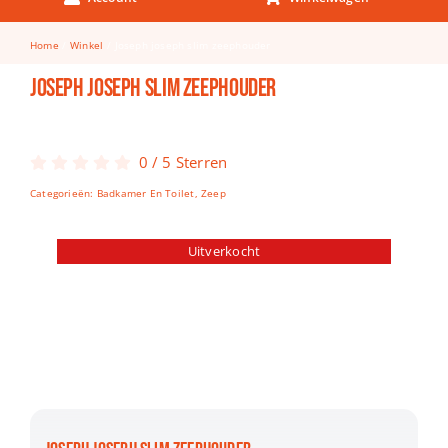
Keuken & Tafelen
Home
Winkel
Joseph joseph slim zeephouder
Kinderfietsen
Joseph joseph slim zeephouder
Knutselen
Woonkamer
0
/
5
Sterren
Spellen
Categorieën:
Badkamer En Toilet
,
Zeep
Puzzels
Uitverkocht
Lego