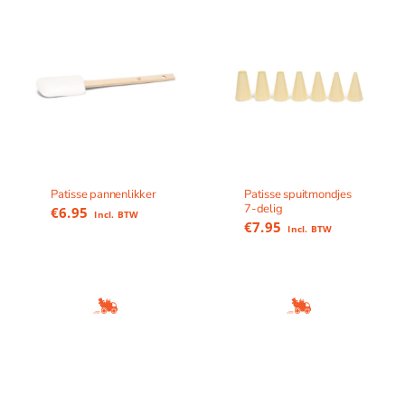
Patisse pannenlikker
Patisse spuitmondjes
7-delig
€
6.95
Incl. BTW
€
7.95
Incl. BTW