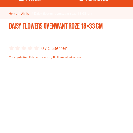
Keuken & Tafelen
Home
Winkel
Daisy flowers ovenwant roze 18×33 cm
Kinderfietsen
Daisy flowers ovenwant roze 18×33 cm
Knutselen
Woonkamer
0
/
5
Sterren
Spellen
Categorieën:
Bakaccessoires
,
Bakbenodigdheden
Puzzels
Lego