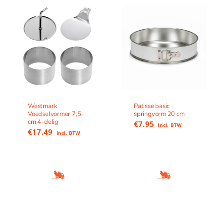
Westmark
Patisse basic
Voedselvormer 7,5
springvorm 20 cm
cm 4-delig
€
7.95
Incl. BTW
€
17.49
Incl. BTW