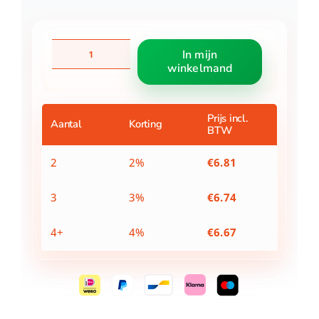
Daisy
In mijn
flowers
winkelmand
ovenwant
roze
18x33
cm
Prijs incl.
Aantal
Korting
BTW
aantal
2
2%
€
6.81
3
3%
€
6.74
4+
4%
€
6.67