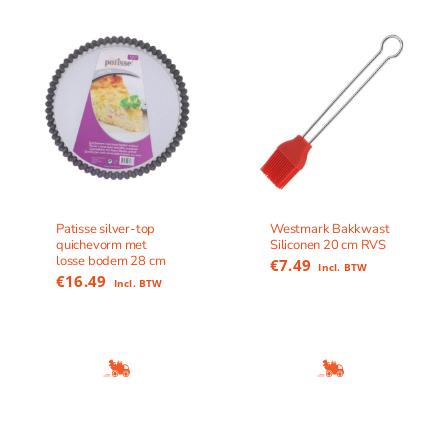
Patisse silver-top
Westmark Bakkwast
quichevorm met
Siliconen 20 cm RVS
losse bodem 28 cm
€
7.49
Incl. BTW
€
16.49
Incl. BTW