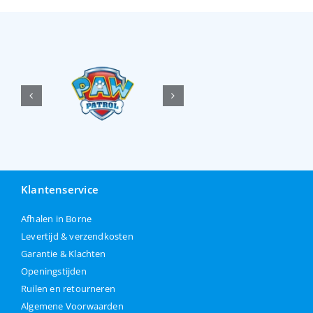
Klantenservice
Afhalen in Borne
Levertijd & verzendkosten
Garantie & Klachten
Openingstijden
Ruilen en retourneren
Algemene Voorwaarden