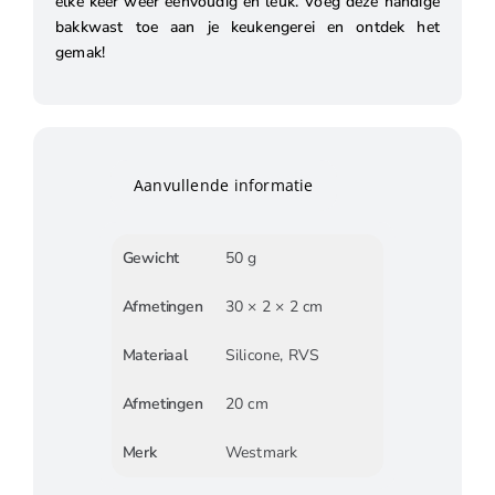
elke keer weer eenvoudig en leuk. Voeg deze handige
bakkwast toe aan je keukengerei en ontdek het
gemak!
Aanvullende informatie
Gewicht
50 g
Afmetingen
30 × 2 × 2 cm
Materiaal
Silicone, RVS
Afmetingen
20 cm
Merk
Westmark