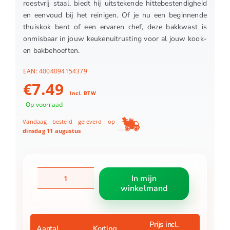
roestvrij staal, biedt hij uitstekende hittebestendigheid
en eenvoud bij het reinigen. Of je nu een beginnende
thuiskok bent of een ervaren chef, deze bakkwast is
onmisbaar in jouw keukenuitrusting voor al jouw kook-
en bakbehoeften.
EAN:
4004094154379
€
7.49
Incl. BTW
Op voorraad
Vandaag besteld geleverd op
dinsdag 11 augustus
Westmark
In mijn
Bakkwast
winkelmand
Siliconen
20
cm
RVS
Prijs incl.
Aantal
Korting