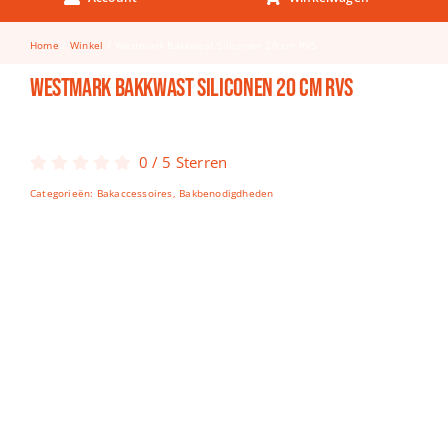
Keuken & Tafelen
Home
Winkel
Westmark Bakkwast Siliconen 20 cm RVS
Kinderfietsen
Westmark Bakkwast Siliconen 20 cm RVS
Knutselen
Woonkamer
0
/
5
Sterren
Spellen
Categorieën:
Bakaccessoires
,
Bakbenodigdheden
Puzzels
Lego