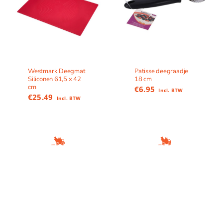
Westmark Deegmat
Patisse deegraadje
Siliconen 61,5 x 42
18 cm
cm
€
6.95
Incl. BTW
€
25.49
Incl. BTW