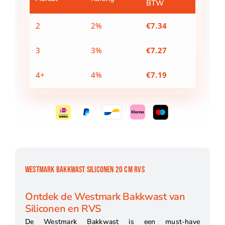
BTW
aantal
2
2%
€
7.34
3
3%
€
7.27
4+
4%
€
7.19
WESTMARK BAKKWAST SILICONEN 20 CM RVS
Ontdek de Westmark Bakkwast van
Siliconen en RVS
De Westmark Bakkwast is een must-have