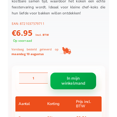
kostbare samen tijd, waardoor het koken een echte
feestervaring wordt. Ideaal voor kleine chef-koks die
hun liefde voor bakken willen ontdekken!
EAN:
8721037579711
€
6.95
Incl. BTW
Op voorraad
Vandaag besteld geleverd op
maandag 10 augustus
Kinderbakset
In mijn
3dlg
winkelmand
aantal
Prijs incl.
Aantal
Korting
BTW