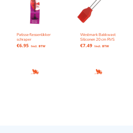
Patisse flessenlikker
Westmark Bakkwast
schraper
Siliconen 20 cm RVS
€
6.95
€
7.49
Incl. BTW
Incl. BTW