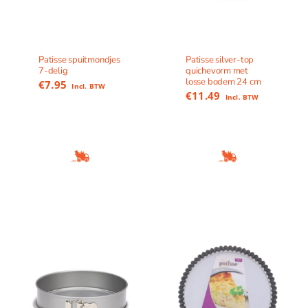
Patisse spuitmondjes
Patisse silver-top
7-delig
quichevorm met
losse bodem 24 cm
€
7.95
Incl. BTW
€
11.49
Incl. BTW