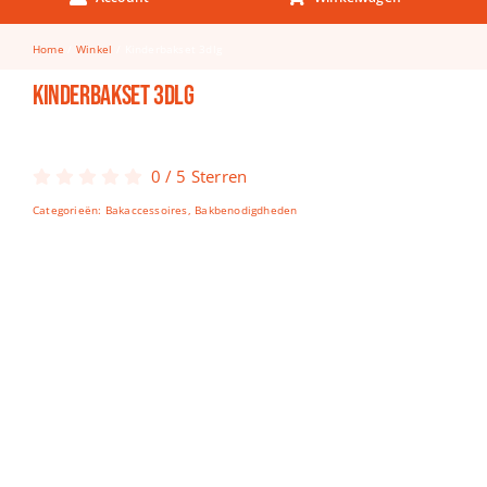
Keuken & Tafelen
Home
Winkel
Kinderbakset 3dlg
Kinderfietsen
Kinderbakset 3dlg
Knutselen
Woonkamer
0
/
5
Sterren
Spellen
Categorieën:
Bakaccessoires
,
Bakbenodigdheden
Puzzels
Lego