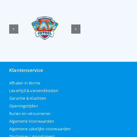
Klantenservice
Afhalen in Borne
Levertijd & verzendkosten
Garantie & Klachten
Openingstijden
Ruilen en retourneren
Algemene Voorwaarden
Algemene zakelijke voorwaarden
Disclaimer / Assortiment