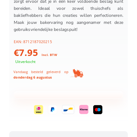
zorgt ervoor dat je in één keer voldoende beslag kunt
bereiden. Ideaal voor zowel thuischefs als
bakliefhebbers die hun creaties willen perfectioneren.
Maak jouw bakervaring nog aangenamer met deze
gebruiksvriendelijke beslagspuit!
EAN:
8712187020215
€
7.95
Incl. BTW
Uitverkocht
Vandaag besteld geleverd op
donderdag 6 augustus