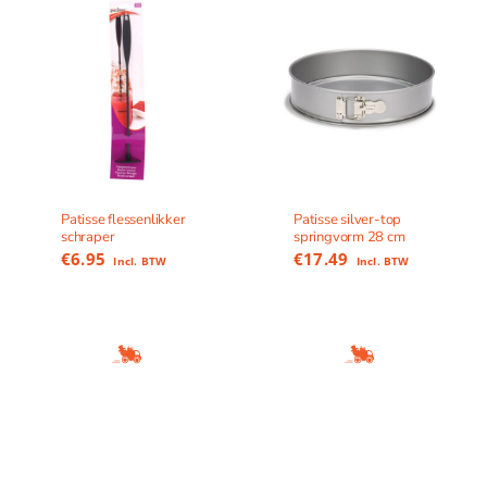
Patisse flessenlikker
Patisse silver-top
schraper
springvorm 28 cm
€
6.95
€
17.49
Incl. BTW
Incl. BTW