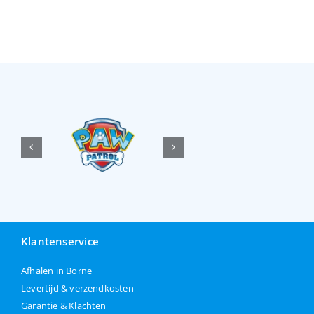
Klantenservice
Afhalen in Borne
Levertijd & verzendkosten
Garantie & Klachten