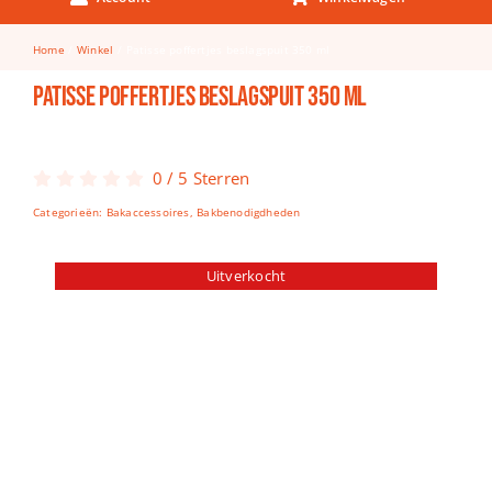
Keuken & Tafelen
Home
Winkel
Patisse poffertjes beslagspuit 350 ml
Kinderfietsen
Patisse poffertjes beslagspuit 350 ml
Knutselen
Woonkamer
0
/
5
Sterren
Spellen
Categorieën:
Bakaccessoires
,
Bakbenodigdheden
Puzzels
Uitverkocht
Lego