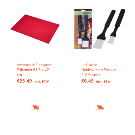
Westmark Deegmat
La Cucina
Siliconen 61,5 x 42
Bakkwasten Set van
cm
2 2 Assorti
€
25.49
€
6.49
Incl. BTW
Incl. BTW