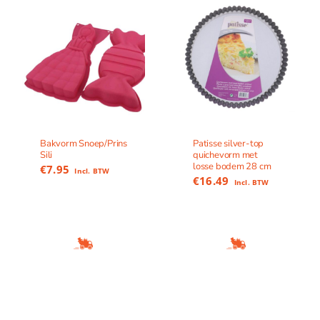
Bakvorm Snoep/Prins
Patisse silver-top
Sili
quichevorm met
losse bodem 28 cm
€
7.95
Incl. BTW
€
16.49
Incl. BTW