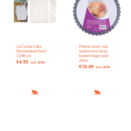
La Cucina Cake
Patisse silver-top
Decoratieset Set3
quichevorm losse
12X8 cm
bodem hoge rand
20cm
€
4.95
Incl. BTW
€
10.49
Incl. BTW