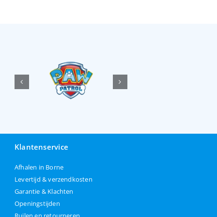
Klantenservice
Afhalen in Borne
Levertijd & verzendkosten
Garantie & Klachten
Openingstijden
Ruilen en retourneren