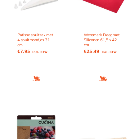
Patisse spuitzak met
Westmark Deegmat
4 spuitmondjes 31
Siliconen 61,5 x 42
cm
cm
€
7.95
€
25.49
Incl. BTW
Incl. BTW