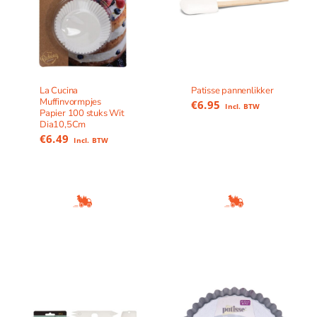
La Cucina
Patisse pannenlikker
Muffinvormpjes
€
6.95
Incl. BTW
Papier 100 stuks Wit
Dia10,5Cm
€
6.49
Incl. BTW