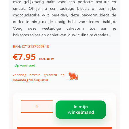
cake gelijkmatig bakt voor een perfecte textuur en
smaak. Of je nu een luchtige biscuit of een rijke
chocoladecake wilt bereiden, deze bakvorm biedt de
ondersteuning die je nodig hebt voor iedere baktijd.
Voeg deze veelzijdige cakevorm toe aan je
bakaccessoires en geniet van jouw culinaire creaties.
EAN:
8712187029348
€
7.95
Incl. BTW
Op voorraad
Vandaag besteld geleverd op
maandag 10 augustus
Patisse
In mijn
profi
winkelmand
cakevorm
30
cm