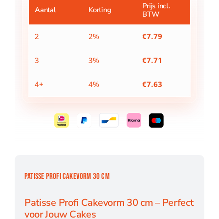
aantal
Prijs incl.
Aantal
Korting
BTW
2
2%
€
7.79
3
3%
€
7.71
4+
4%
€
7.63
PATISSE PROFI CAKEVORM 30 CM
Patisse Profi Cakevorm 30 cm – Perfect
voor Jouw Cakes