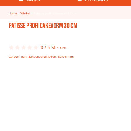
Keuken & Tafelen
Home
Winkel
Patisse profi cakevorm 30 cm
Kinderfietsen
Patisse profi cakevorm 30 cm
Knutselen
Woonkamer
0
/
5
Sterren
Spellen
Categorieën:
Bakbenodigdheden
,
Bakvormen
Puzzels
Lego