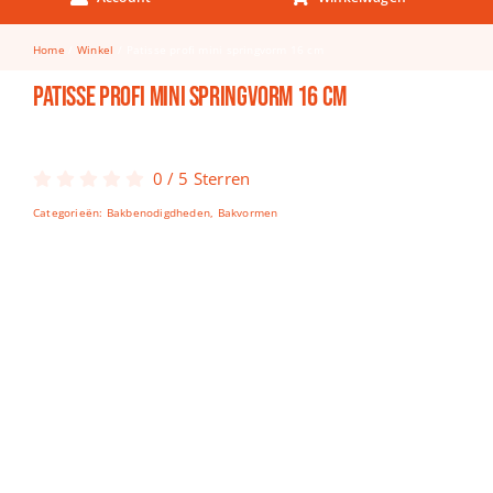
Keuken & Tafelen
Home
Winkel
Patisse profi mini springvorm 16 cm
Kinderfietsen
Patisse profi mini springvorm 16 cm
Knutselen
Woonkamer
0
/
5
Sterren
Spellen
Categorieën:
Bakbenodigdheden
,
Bakvormen
Puzzels
Lego