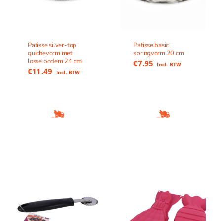
Patisse silver-top
Patisse basic
quichevorm met
springvorm 20 cm
losse bodem 24 cm
€
7.95
Incl. BTW
€
11.49
Incl. BTW