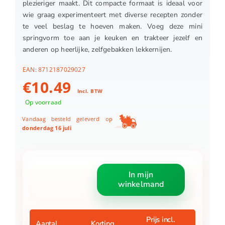
plezieriger maakt. Dit compacte formaat is ideaal voor
wie graag experimenteert met diverse recepten zonder
te veel beslag te hoeven maken. Voeg deze mini
springvorm toe aan je keuken en trakteer jezelf en
anderen op heerlijke, zelfgebakken lekkernijen.
EAN:
8712187029027
€
10.49
Incl. BTW
Op voorraad
Vandaag besteld geleverd op
donderdag 16 juli
Patisse
In mijn
profi
winkelmand
mini
springvorm
16
cm
Prijs incl.
Aantal
Korting