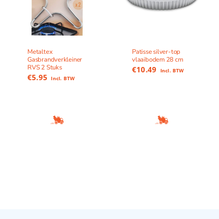
Metaltex
Patisse silver-top
Gasbrandverkleiner
vlaaibodem 28 cm
RVS 2 Stuks
€
10.49
Incl. BTW
€
5.95
Incl. BTW