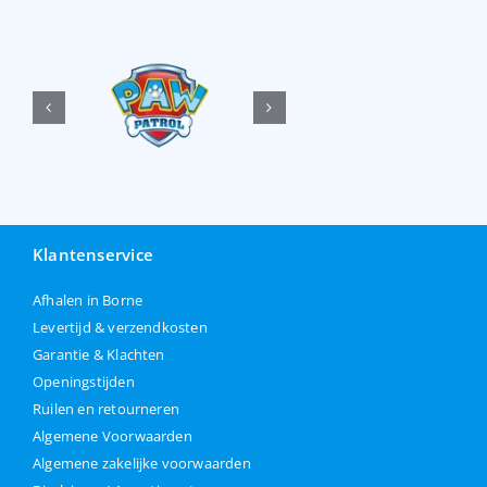
Klantenservice
Afhalen in Borne
Levertijd & verzendkosten
Garantie & Klachten
Openingstijden
Ruilen en retourneren
Algemene Voorwaarden
Algemene zakelijke voorwaarden