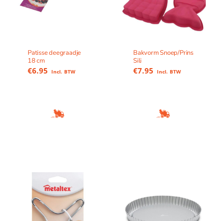
Patisse deegraadje
Bakvorm Snoep/Prins
18 cm
Sili
€
6.95
€
7.95
Incl. BTW
Incl. BTW