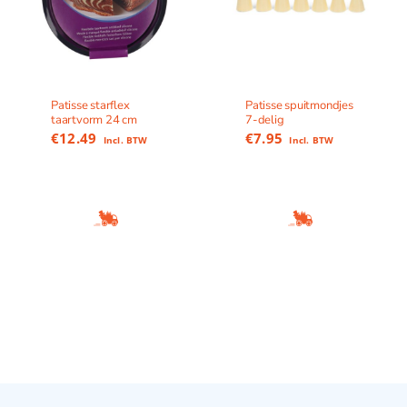
Patisse starflex
Patisse spuitmondjes
taartvorm 24 cm
7-delig
€
12.49
€
7.95
Incl. BTW
Incl. BTW