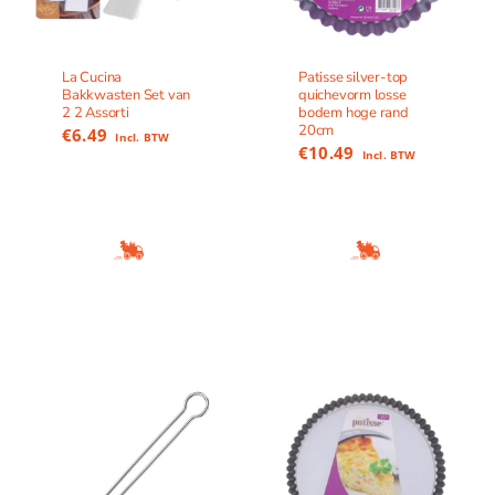
La Cucina
Patisse silver-top
Bakkwasten Set van
quichevorm losse
2 2 Assorti
bodem hoge rand
20cm
€
6.49
Incl. BTW
€
10.49
Incl. BTW