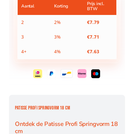
aantal
Prijs incl.
Aantal
Korting
BTW
2
2%
€
7.79
3
3%
€
7.71
4+
4%
€
7.63
PATISSE PROFI SPRINGVORM 18 CM
Ontdek de Patisse Profi Springvorm 18
cm