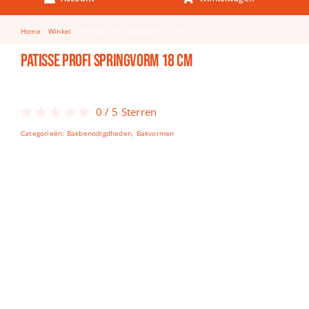
Keuken & Tafelen
Home
Winkel
Patisse profi springvorm 18 cm
Kinderfietsen
Patisse profi springvorm 18 cm
Knutselen
Woonkamer
0
/
5
Sterren
Spellen
Categorieën:
Bakbenodigdheden
,
Bakvormen
Puzzels
Lego