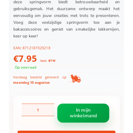
deze springvorm biedt betrouwbaarheid en
gebruiksgemak. Het duurzame ontwerp maakt het
eenvoudig om jouw creaties met trots te presenteren.
Voeg deze veelzijdige springvorm toe aan je
bakaccessoires en geniet van smakelijke lekkernijen,
keer op keer!
EAN:
8712187029218
€
7.95
Incl. BTW
Op voorraad
Vandaag besteld geleverd op
maandag 10 augustus
Patisse
In mijn
profi
winkelmand
springvorm
18
cm