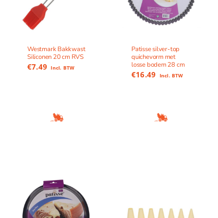
Westmark Bakkwast
Patisse silver-top
Siliconen 20 cm RVS
quichevorm met
losse bodem 28 cm
€
7.49
Incl. BTW
€
16.49
Incl. BTW