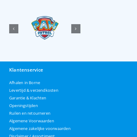
Klantenservice
Afhalen in Borne
Levertijd & verzendkosten
Garantie & Klachten
Openingstijden
Ruilen en retourneren
Algemene Voorwaarden
Algemene zakelijke voorwaarden
Disclaimer / Assortiment