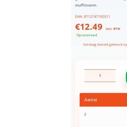
muffinvorm.
EAN:
8712187192011
€
12.49
Incl. BTW
Op voorraad
Vandaag besteld geleverd o
Patisse
starflex
muffinvorm
6
vaks
Aantal
29
x
17
2
cm
aantal