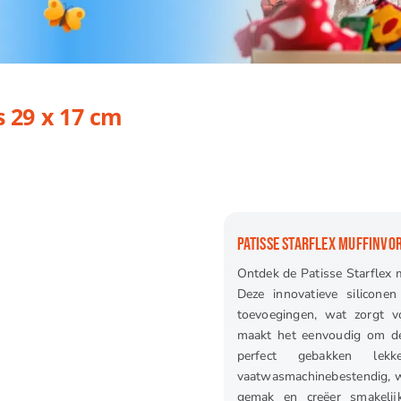
cm
s 29 x 17 cm
PATISSE STARFLEX MUFFINVOR
Ontdek de Patisse Starflex m
Deze innovatieve silicone
toevoegingen, wat zorgt v
maakt het eenvoudig om de 
perfect gebakken lek
vaatwasmachinebestendig, w
gemak en creëer smakelijk