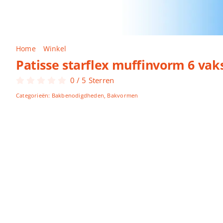
Home
Winkel
Patisse starflex muffinvorm 6 vaks 29 x 17 
Patisse starflex muffinvorm 6 vak
0
/
5
Sterren
Categorieën:
Bakbenodigdheden
,
Bakvormen