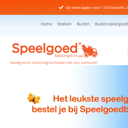
Ga
Op werkdagen voor 13.00 besteld, z
naar
inhoud
Home
Boeken
Buiten
Buitenspeelgoe
Speelgoed en huishoudgroothandel ook voor particulier!