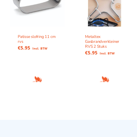
Patisse slofring 11 cm
Metaltex
rvs
Gasbrandverkleiner
RVS 2 Stuks
€
5.95
Incl. BTW
€
5.95
Incl. BTW