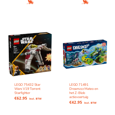
LEGO 75432 Star
LEGO 71491
Wars V19 Torrent
Dreamzzz Mateo en
Starfighter
het Z-Blob
actievoertuig
€
62.95
Incl. BTW
€
42.95
Incl. BTW