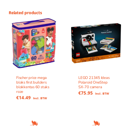
Related products
Fischer price mega
LEGO 21345 Ideas
bloks first builders
Polaroid OneStep
blokkentas 60 stuks
SX-70 camera
roze
€
75.95
Incl. BTW
€
14.49
Incl. BTW