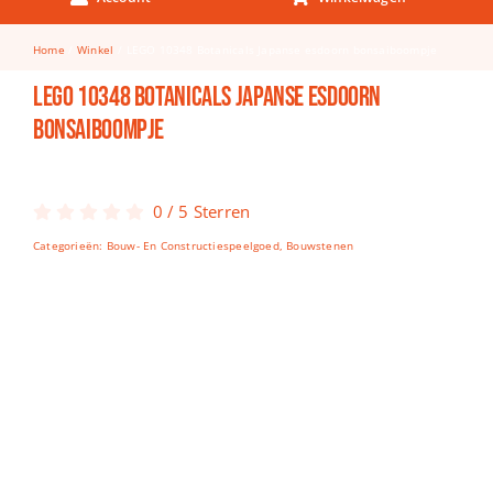
Keuken & Tafelen
Home
Winkel
LEGO 10348 Botanicals Japanse esdoorn bonsaiboompje
Kinderfietsen
LEGO 10348 Botanicals Japanse esdoorn
Knutselen
bonsaiboompje
Woonkamer
Spellen
0
/
5
Sterren
Categorieën:
Bouw- En Constructiespeelgoed
,
Bouwstenen
Puzzels
Lego