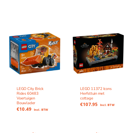
LEGO City Brick
LEGO 11372 Icons
Rides 60483
Herfsttuin met
Voertuigen
cottage
Bouwlader
€
107.95
Incl. BTW
€
10.49
Incl. BTW