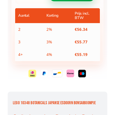
Japanse
esdoorn
bonsaiboompje
Prijs incl.
Aantal
Korting
BTW
aantal
2
2%
€
56.34
3
3%
€
55.77
4+
4%
€
55.19
LEGO 10348 BOTANICALS JAPANSE ESDOORN BONSAIBOOMPJE