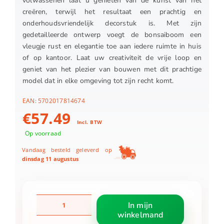
volwassenen laat u genieten van de kunst van het
creëren, terwijl het resultaat een prachtig en
onderhoudsvriendelijk decorstuk is. Met zijn
gedetailleerde ontwerp voegt de bonsaiboom een
vleugje rust en elegantie toe aan iedere ruimte in huis
of op kantoor. Laat uw creativiteit de vrije loop en
geniet van het plezier van bouwen met dit prachtige
model dat in elke omgeving tot zijn recht komt.
EAN:
5702017814674
€
57.49
Incl. BTW
Op voorraad
Vandaag besteld geleverd op
dinsdag 11 augustus
LEGO
In mijn
10348
winkelmand
Botanicals