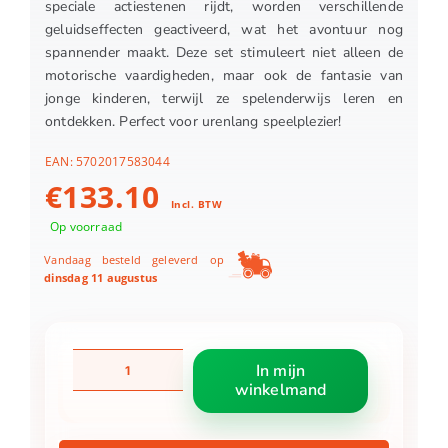
speciale actiestenen rijdt, worden verschillende
geluidseffecten geactiveerd, wat het avontuur nog
spannender maakt. Deze set stimuleert niet alleen de
motorische vaardigheden, maar ook de fantasie van
jonge kinderen, terwijl ze spelenderwijs leren en
ontdekken. Perfect voor urenlang speelplezier!
EAN:
5702017583044
€
133.10
Incl. BTW
Op voorraad
Vandaag besteld geleverd op
dinsdag 11 augustus
LEGO
In mijn
10428
winkelmand
DUPLO
Grote
interactieve