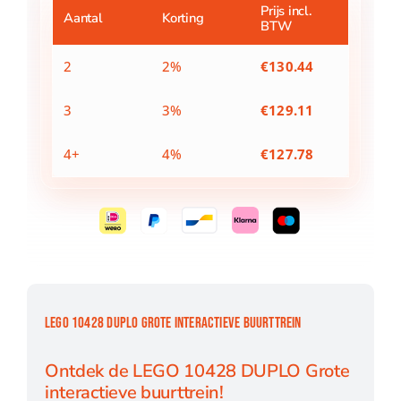
buurttrein
Prijs incl.
Aantal
Korting
BTW
aantal
2
2%
€
130.44
3
3%
€
129.11
4+
4%
€
127.78
LEGO 10428 DUPLO GROTE INTERACTIEVE BUURTTREIN
Ontdek de LEGO 10428 DUPLO Grote
interactieve buurttrein!