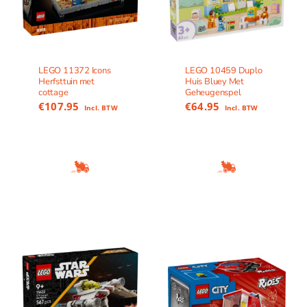
LEGO 11372 Icons
LEGO 10459 Duplo
Herfsttuin met
Huis Bluey Met
cottage
Geheugenspel
€
107.95
€
64.95
Incl. BTW
Incl. BTW