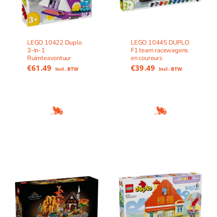
LEGO 10422 Duplo
LEGO 10445 DUPLO
3-in-1
F1 team racewagens
Ruimteavontuur
en coureurs
€
61.49
€
39.49
Incl. BTW
Incl. BTW