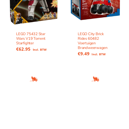
LEGO 75432 Star
LEGO City Brick
Wars V19 Torrent
Rides 60482
Starfighter
Voertuigen
Brandweerwagen
€
62.95
Incl. BTW
€
9.49
Incl. BTW