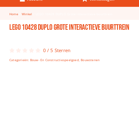
Keuken & Tafelen
Home
Winkel
LEGO 10428 DUPLO Grote interactieve buurttrein
Kinderfietsen
LEGO 10428 DUPLO Grote interactieve buurttrein
Knutselen
Woonkamer
0
/
5
Sterren
Spellen
Categorieën:
Bouw- En Constructiespeelgoed
,
Bouwstenen
Puzzels
Lego