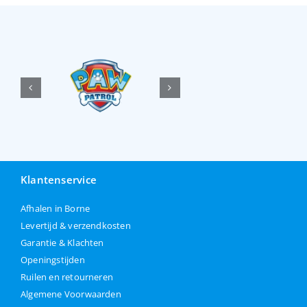
Klantenservice
Afhalen in Borne
Levertijd & verzendkosten
Garantie & Klachten
Openingstijden
Ruilen en retourneren
Algemene Voorwaarden