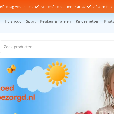
elfde dag verzonden.
Achteraf betalen met Klarna.
Afhalen in Bo
d
Huishoud
Sport
Keuken & Tafelen
Kinderfietsen
Knut