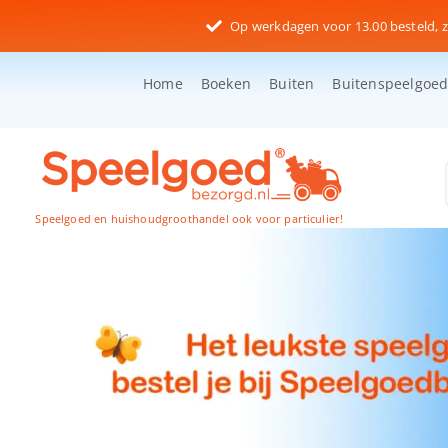
Ga
Op werkdagen voor 13.00 besteld, z
naar
inhoud
Home
Boeken
Buiten
Buitenspeelgoe
Speelgoed en huishoudgroothandel ook voor particulier!