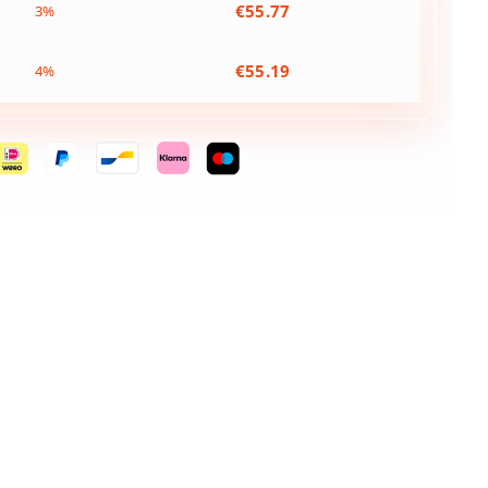
€
55.77
3%
€
55.19
4%