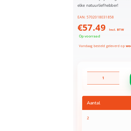
elke natuurliefhebber!
EAN:
5702018031858
€
57.49
Incl. BTW
Op voorraad
Vandaag besteld geleverd op
woe
LEGO
11504
Botanicals
Lepelplant
aantal
Aantal
2