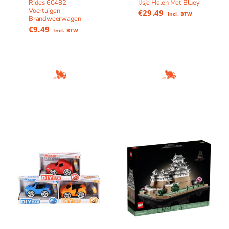
Rides 60482
IJsje Halen Met Bluey
Voertuigen
€
29.49
Incl. BTW
Brandweerwagen
€
9.49
Incl. BTW