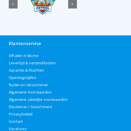
Klantenservice
Afhalen in Borne
Levertijd & verzendkosten
Garantie & Klachten
Openingstijden
Ruilen en retourneren
Algemene Voorwaarden
Algemene zakelijke voorwaarden
Disclaimer / Assortiment
Privacybeleid
Contact
Vacatures