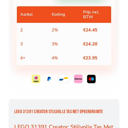
Tas
Met
Prijs incl.
Aantal
Korting
BTW
Opbergruimte
aantal
2
2%
€
24.45
3
3%
€
24.20
4+
4%
€
23.95
LEGO 31391 CREATOR STIJLVOLLE TAS MET OPBERGRUIMTE
LEGO 31391 Creator: Stijlvolle Tas Met