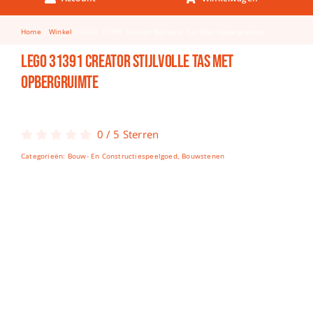
Keuken & Tafelen
Home
Winkel
LEGO 31391 Creator Stijlvolle Tas Met Opbergruimte
Kinderfietsen
LEGO 31391 Creator Stijlvolle Tas Met
Knutselen
Opbergruimte
Woonkamer
Spellen
0
/
5
Sterren
Categorieën:
Bouw- En Constructiespeelgoed
,
Bouwstenen
Puzzels
Lego