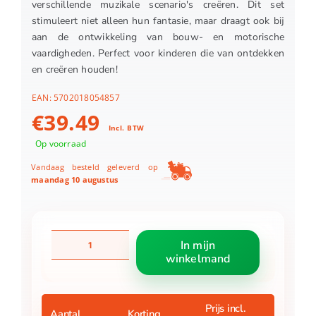
verschillende muzikale scenario's creëren. Dit set
stimuleert niet alleen hun fantasie, maar draagt ook bij
aan de ontwikkeling van bouw- en motorische
vaardigheden. Perfect voor kinderen die van ontdekken
en creëren houden!
EAN:
5702018054857
€
39.49
Incl. BTW
Op voorraad
Vandaag besteld geleverd op
maandag 10 augustus
LEGO
In mijn
31392
winkelmand
Creator
Piano
Met
Kat
Prijs incl.
Aantal
Korting