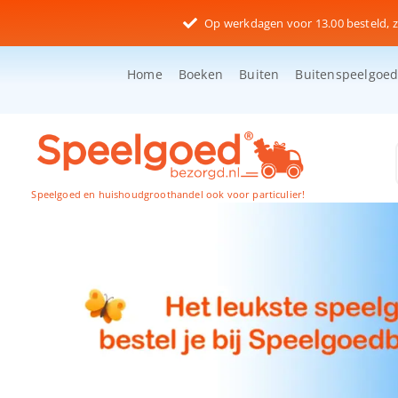
Ga
Op werkdagen voor 13.00 besteld, z
naar
inhoud
Home
Boeken
Buiten
Buitenspeelgoe
Speelgoed en huishoudgroothandel ook voor particulier!