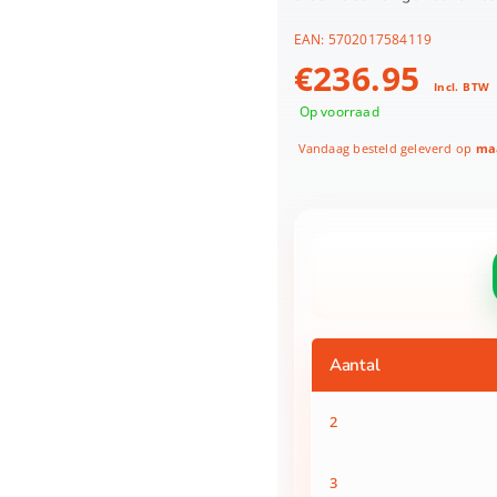
EAN:
5702017584119
€
236.95
Incl. BTW
Op voorraad
Vandaag besteld geleverd op
maa
LEGO
42177
Technic
Mercedes-
Benz
Aantal
G
500
PROFESSIONAL
2
Line
aantal
3