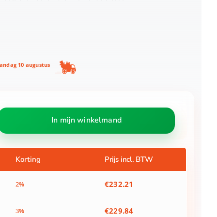
ndag 10 augustus
In mijn winkelmand
Korting
Prijs incl. BTW
€
232.21
2%
€
229.84
3%