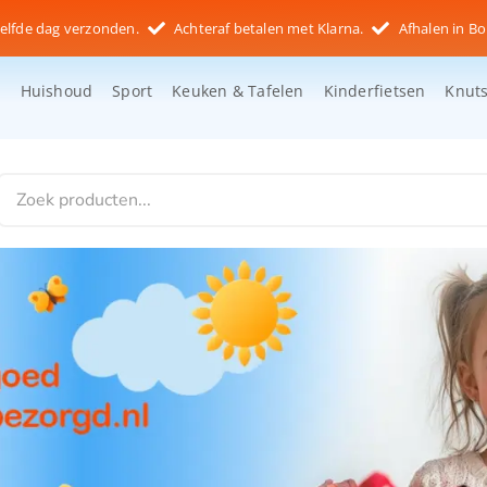
elfde dag verzonden.
Achteraf betalen met Klarna.
Afhalen in Bo
d
Huishoud
Sport
Keuken & Tafelen
Kinderfietsen
Knut