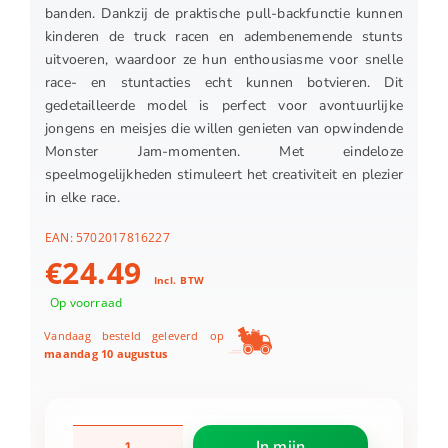
banden. Dankzij de praktische pull-backfunctie kunnen
kinderen de truck racen en adembenemende stunts
uitvoeren, waardoor ze hun enthousiasme voor snelle
race- en stuntacties echt kunnen botvieren. Dit
gedetailleerde model is perfect voor avontuurlijke
jongens en meisjes die willen genieten van opwindende
Monster Jam-momenten. Met eindeloze
speelmogelijkheden stimuleert het creativiteit en plezier
in elke race.
EAN:
5702017816227
€
24.49
Incl. BTW
Op voorraad
Vandaag besteld geleverd op
maandag 10 augustus
LEGO
In mijn