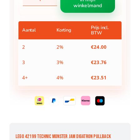
42199
winkelmand
Technic
Monster
Jam
Digatron
Prijs incl.
Aantal
Korting
BTW
Pullback
aantal
2
2%
€
24.00
3
3%
€
23.76
4+
4%
€
23.51
LEGO 42199 TECHNIC MONSTER JAM DIGATRON PULLBACK