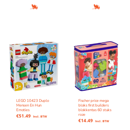
LEGO 10423 Duplo
Fischer price mega
Mensen En Hun
bloks first builders
Emoties
blokkentas 60 stuks
roze
€
51.49
Incl. BTW
€
14.49
Incl. BTW