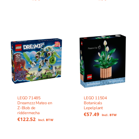
LEGO 71485
LEGO 11504
Dreamzzz Mateo en
Botanicals
Z-Blob de
Lepelplant
riddermecha
€
57.49
Incl. BTW
€
122.52
Incl. BTW