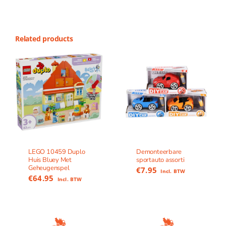
Related products
LEGO 10459 Duplo
Demonteerbare
Huis Bluey Met
sportauto assorti
Geheugenspel
€
7.95
Incl. BTW
€
64.95
Incl. BTW