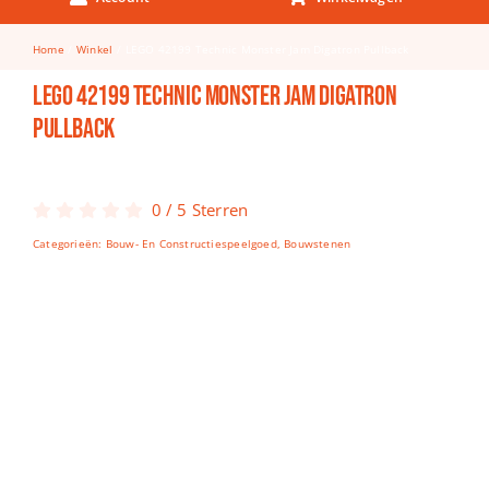
Keuken & Tafelen
Home
Winkel
LEGO 42199 Technic Monster Jam Digatron Pullback
Kinderfietsen
LEGO 42199 Technic Monster Jam Digatron
Knutselen
Pullback
Woonkamer
Spellen
0
/
5
Sterren
Categorieën:
Bouw- En Constructiespeelgoed
,
Bouwstenen
Puzzels
Lego