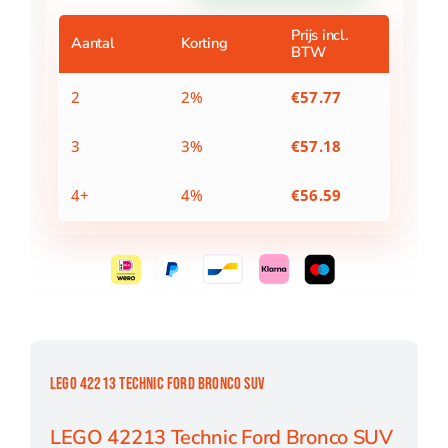
Bronco
SUV
Prijs incl.
Aantal
Korting
BTW
aantal
2
2%
€
57.77
3
3%
€
57.18
4+
4%
€
56.59
LEGO 42213 TECHNIC FORD BRONCO SUV
LEGO 42213 Technic Ford Bronco SUV