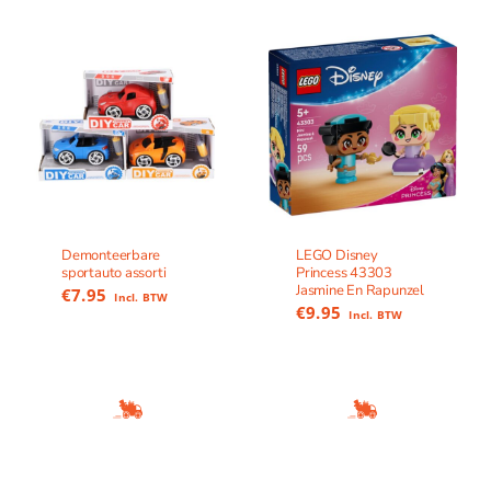
Demonteerbare
LEGO Disney
sportauto assorti
Princess 43303
Jasmine En Rapunzel
€
7.95
Incl. BTW
€
9.95
Incl. BTW