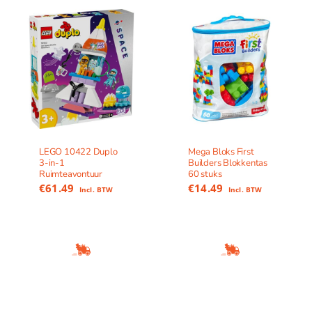
LEGO 10422 Duplo
Mega Bloks First
3-in-1
Builders Blokkentas
Ruimteavontuur
60 stuks
€
61.49
€
14.49
Incl. BTW
Incl. BTW