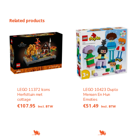
Related products
LEGO 11372 Icons
LEGO 10423 Duplo
Herfsttuin met
Mensen En Hun
cottage
Emoties
€
107.95
€
51.49
Incl. BTW
Incl. BTW