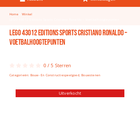
Keuken & Tafelen
Home
Winkel
Kinderfietsen
LEGO 43012 Editions Sports Cristiano Ronaldo – Voetbalhoogtepunten
Knutselen
LEGO 43012 Editions Sports Cristiano Ronaldo –
Voetbalhoogtepunten
Woonkamer
Spellen
0
/
5
Sterren
Puzzels
Categorieën:
Bouw- En Constructiespeelgoed
,
Bouwstenen
Lego
Uitverkocht