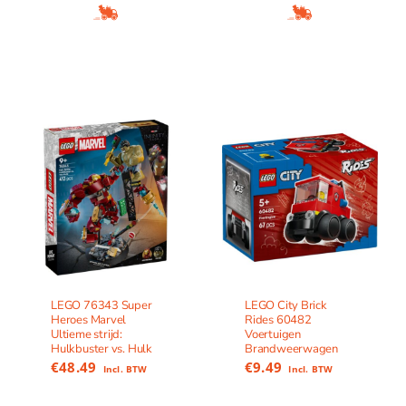
LEGO 76343 Super
LEGO City Brick
Heroes Marvel
Rides 60482
Ultieme strijd:
Voertuigen
Hulkbuster vs. Hulk
Brandweerwagen
€
48.49
€
9.49
Incl. BTW
Incl. BTW