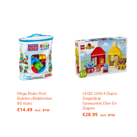
Mega Bloks First
LEGO 10414 Duplo
Builders Blokkentas
Dagelijkse
60 stuks
Gewoontes Eten En
Slapen
€
14.49
Incl. BTW
€
28.95
Incl. BTW