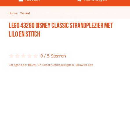
Keuken & Tafelen
Home
Winkel
LEGO 43280 Disney Classic Strandplezier Met Lilo En Stitch
Kinderfietsen
LEGO 43280 Disney Classic Strandplezier Met
Knutselen
Lilo En Stitch
Woonkamer
Spellen
0
/
5
Sterren
Categorieën:
Bouw- En Constructiespeelgoed
,
Bouwstenen
Puzzels
Lego