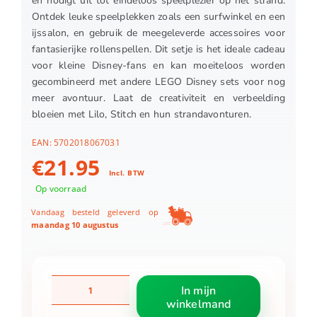
en nodigt uit tot eindeloos speelplezier op het strand.
Ontdek leuke speelplekken zoals een surfwinkel en een
ijssalon, en gebruik de meegeleverde accessoires voor
fantasierijke rollenspellen. Dit setje is het ideale cadeau
voor kleine Disney-fans en kan moeiteloos worden
gecombineerd met andere LEGO Disney sets voor nog
meer avontuur. Laat de creativiteit en verbeelding
bloeien met Lilo, Stitch en hun strandavonturen.
EAN:
5702018067031
€
21.95
Incl. BTW
Op voorraad
Vandaag besteld geleverd op
maandag 10 augustus
LEGO
In mijn
43280
winkelmand
Disney