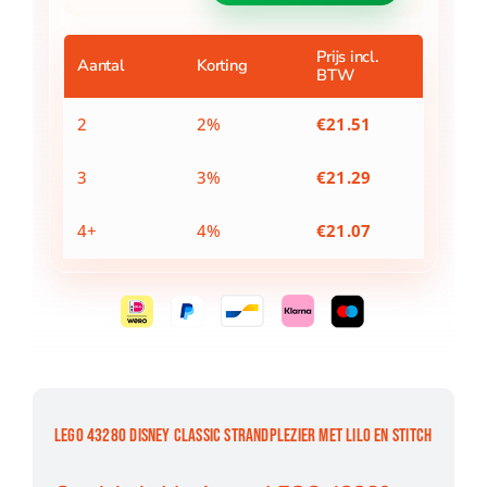
Classic
Strandplezier
Met
Prijs incl.
Aantal
Korting
BTW
Lilo
En
Stitch
2
2%
€
21.51
aantal
3
3%
€
21.29
4+
4%
€
21.07
LEGO 43280 DISNEY CLASSIC STRANDPLEZIER MET LILO EN STITCH