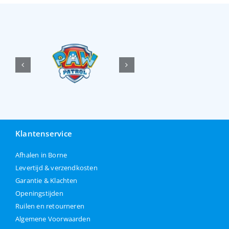
Klantenservice
Afhalen in Borne
Levertijd & verzendkosten
Garantie & Klachten
Openingstijden
Ruilen en retourneren
Algemene Voorwaarden