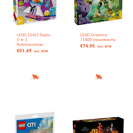
LEGO 10422 Duplo
LEGO Dreamzzz
3-in-1
71508 Vossenmecha
Ruimteavontuur
€
74.95
Incl. BTW
€
61.49
Incl. BTW