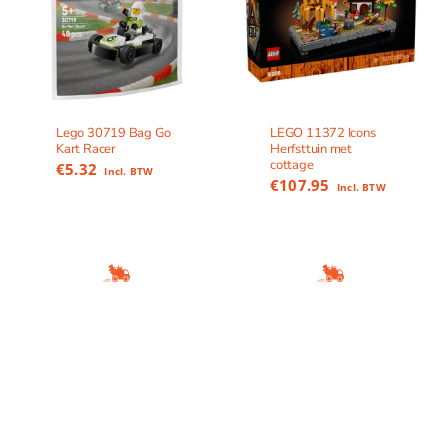
Lego 30719 Bag Go
LEGO 11372 Icons
Kart Racer
Herfsttuin met
cottage
€
5.32
Incl. BTW
€
107.95
Incl. BTW