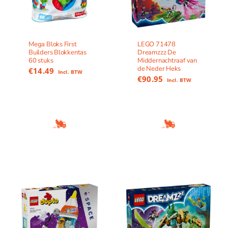
Mega Bloks First
LEGO 71478
Builders Blokkentas
Dreamzzz De
60 stuks
Middernachtraaf van
de Neder Heks
€
14.49
Incl. BTW
€
90.95
Incl. BTW