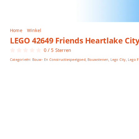
Home
Winkel
LEGO 42649 Friends Heartlake City Snoepw
LEGO 42649 Friends Heartlake Cit
0
/
5
Sterren
Categorieën:
Bouw- En Constructiespeelgoed
,
Bouwstenen
,
Lego City
,
Lego F