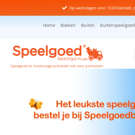
Ga
Op werkdagen voor 13.00 besteld, z
naar
inhoud
Home
Boeken
Buiten
Buitenspeelgoe
Speelgoed en huishoudgroothandel ook voor particulier!