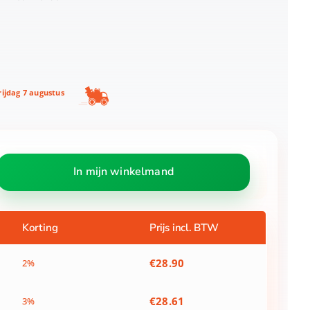
ijdag 7 augustus
In mijn winkelmand
Korting
Prijs incl. BTW
€
28.90
2%
€
28.61
3%