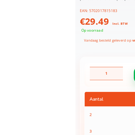
EAN:
5702017815183
€
29.49
Incl. BTW
Op voorraad
Vandaag besteld geleverd op
vr
LEGO
42649
Friends
Heartlake
City
Aantal
Snoepwinkel
aantal
2
3