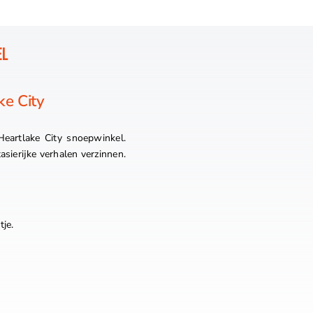
EL
e City
eartlake City snoepwinkel.
asierijke verhalen verzinnen.
je.