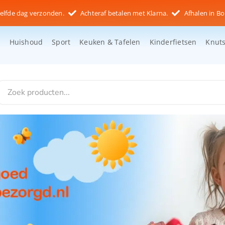
elfde dag verzonden.
Achteraf betalen met Klarna.
Afhalen in Bo
d
Huishoud
Sport
Keuken & Tafelen
Kinderfietsen
Knut