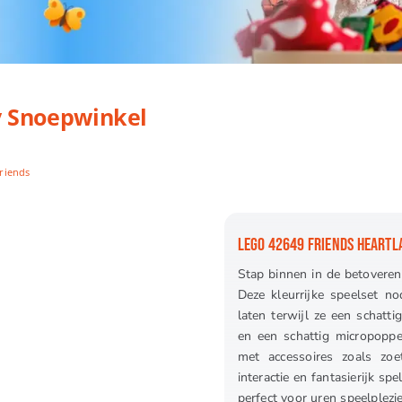
inkel
y Snoepwinkel
riends
LEGO 42649 FRIENDS HEARTL
Stap binnen in de betovere
Deze kleurrijke speelset no
laten terwijl ze een schatt
en een schattig micropoppe
met accessoires zoals zoe
interactie en fantasierijk sp
perfect voor uren speelplezi