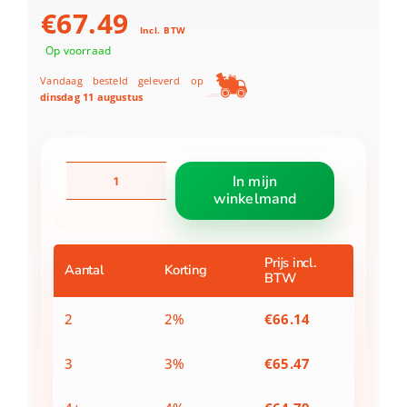
€
67.49
Incl. BTW
Op voorraad
Vandaag besteld geleverd op
dinsdag 11 augustus
Opblaaseiland
In mijn
Small
winkelmand
Dino
240X180
Cm
aantal
Prijs incl.
Aantal
Korting
BTW
2
2%
€
66.14
3
3%
€
65.47