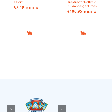
assorti
Traptractor RollyKid-
X +Aanhanger Groen
€
7.49
Incl. BTW
€
100.95
Incl. BTW