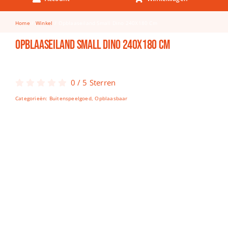
Keuken & Tafelen
Home
Winkel
Opblaaseiland Small Dino 240X180 Cm
Kinderfietsen
Opblaaseiland Small Dino 240X180 Cm
Knutselen
Woonkamer
0
/
5
Sterren
Spellen
Categorieën:
Buitenspeelgoed
,
Opblaasbaar
Puzzels
Lego