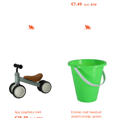
€
7.49
Incl. BTW
Jipy loopfiets mint
Emmer met handvat
assorti oranje, groen,
€
28.49