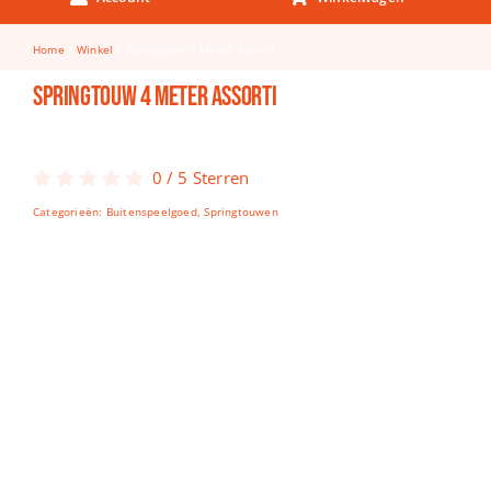
Keuken & Tafelen
Home
Winkel
Springtouw 4 Meter Assorti
Kinderfietsen
Springtouw 4 Meter Assorti
Knutselen
Woonkamer
0
/
5
Sterren
Spellen
Categorieën:
Buitenspeelgoed
,
Springtouwen
Puzzels
Lego