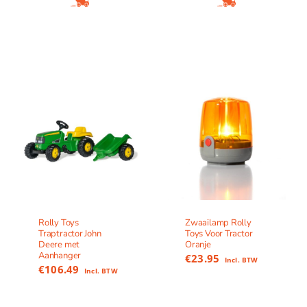
Rolly Toys
Zwaailamp Rolly
Traptractor John
Toys Voor Tractor
Deere met
Oranje
Aanhanger
€
23.95
Incl. BTW
€
106.49
Incl. BTW