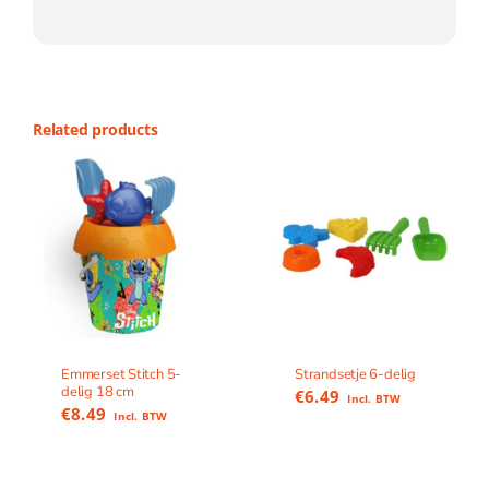
Related products
Emmerset Stitch 5-
Strandsetje 6-delig
delig 18 cm
€
6.49
Incl. BTW
€
8.49
Incl. BTW