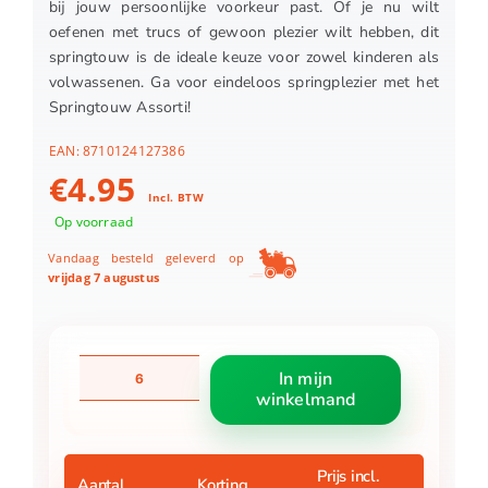
bij jouw persoonlijke voorkeur past. Of je nu wilt
oefenen met trucs of gewoon plezier wilt hebben, dit
springtouw is de ideale keuze voor zowel kinderen als
volwassenen. Ga voor eindeloos springplezier met het
Springtouw Assorti!
EAN:
8710124127386
€
4.95
Incl. BTW
Op voorraad
Vandaag besteld geleverd op
vrijdag 7 augustus
Springtouw
In mijn
4
winkelmand
Meter
Assorti
aantal
Prijs incl.
Aantal
Korting