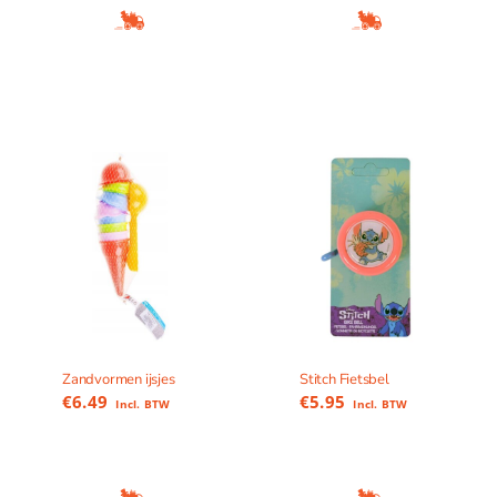
Zandvormen ijsjes
Stitch Fietsbel
€
6.49
€
5.95
Incl. BTW
Incl. BTW