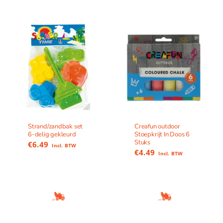
Strand/zandbak set
Creafun outdoor
6-delig gekleurd
Stoepkrijt In Doos 6
Stuks
€
6.49
Incl. BTW
€
4.49
Incl. BTW