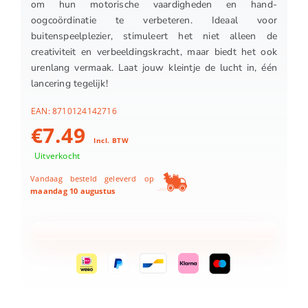
om hun motorische vaardigheden en hand-
oogcoördinatie te verbeteren. Ideaal voor
buitenspeelplezier, stimuleert het niet alleen de
creativiteit en verbeeldingskracht, maar biedt het ook
urenlang vermaak. Laat jouw kleintje de lucht in, één
lancering tegelijk!
EAN:
8710124142716
€
7.49
Incl. BTW
Uitverkocht
Vandaag besteld geleverd op
maandag 10 augustus