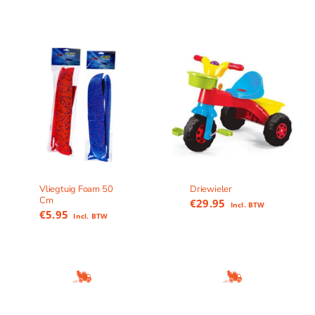
Vliegtuig Foam 50
Driewieler
Cm
€
29.95
Incl. BTW
€
5.95
Incl. BTW