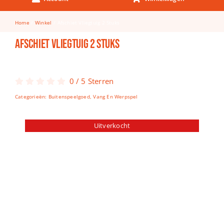
Keuken & Tafelen
Home
Winkel
Afschiet Vliegtuig 2 Stuks
Kinderfietsen
Afschiet Vliegtuig 2 Stuks
Knutselen
Woonkamer
0
/
5
Sterren
Spellen
Categorieën:
Buitenspeelgoed
,
Vang En Werpspel
Puzzels
Uitverkocht
Lego