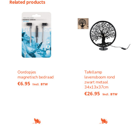
Related products
Oordopjes
Tafellamp
magnetisch bedraad
levensboom rond
zwart metaal
€
6.95
Incl. BTW
34x13x37cm
€
26.95
Incl. BTW