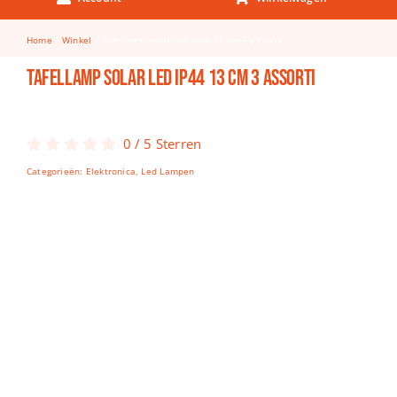
Keuken & Tafelen
Home
Winkel
Tafellamp solar led ip44 13 cm 3 assorti
Kinderfietsen
Tafellamp solar led ip44 13 cm 3 assorti
Knutselen
Woonkamer
0
/
5
Sterren
Spellen
Categorieën:
Elektronica
,
Led Lampen
Puzzels
Lego