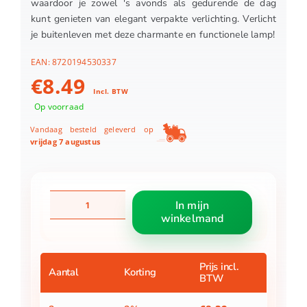
waardoor je zowel 's avonds als gedurende de dag
kunt genieten van elegant verpakte verlichting. Verlicht
je buitenleven met deze charmante en functionele lamp!
EAN:
8720194530337
€
8.49
Incl. BTW
Op voorraad
Vandaag besteld geleverd op
vrijdag 7 augustus
Tafellamp
In mijn
solar
winkelmand
led
ip44
13
cm
Prijs incl.
Aantal
Korting
BTW
3
assorti
aantal