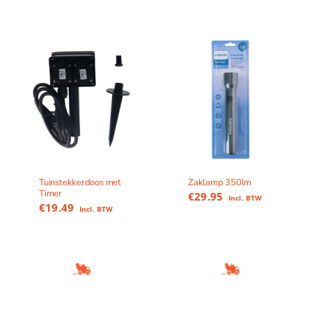
Tuinstekkerdoos met
Zaklamp 350lm
Timer
€
29.95
Incl. BTW
€
19.49
Incl. BTW