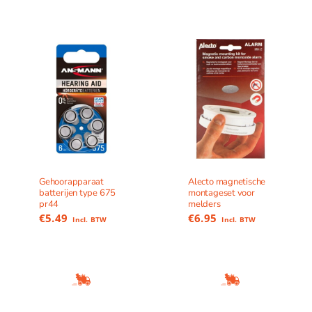
Gehoorapparaat
Alecto magnetische
batterijen type 675
montageset voor
pr44
melders
€
5.49
€
6.95
Incl. BTW
Incl. BTW