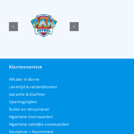
Klantenservice
Afhalen in Borne
Levertijd & verzendkosten
Garantie & Klachten
Openingstijden
Ruilen en retourneren
Algemene Voorwaarden
Algemene zakelijke voorwaarden
Disclaimer / Assortiment