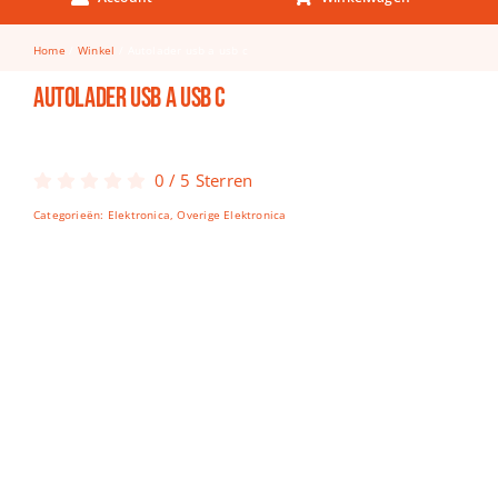
Keuken & Tafelen
Home
Winkel
Autolader usb a usb c
Kinderfietsen
Autolader usb a usb c
Knutselen
Woonkamer
0
/
5
Sterren
Spellen
Categorieën:
Elektronica
,
Overige Elektronica
Puzzels
Lego