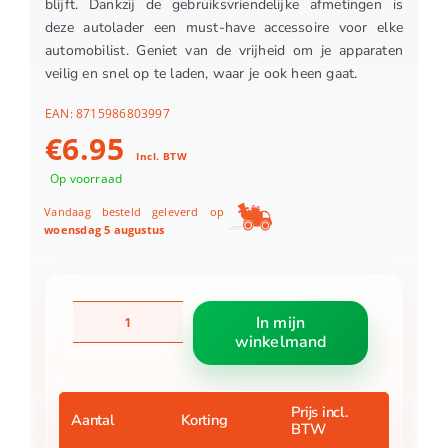
blijft. Dankzij de gebruiksvriendelijke afmetingen is
deze autolader een must-have accessoire voor elke
automobilist. Geniet van de vrijheid om je apparaten
veilig en snel op te laden, waar je ook heen gaat.
EAN:
8715986803997
€
6.95
Incl. BTW
Op voorraad
Vandaag besteld geleverd op
woensdag 5 augustus
Autolader
In mijn
usb
winkelmand
a
usb
c
aantal
Prijs incl.
Aantal
Korting
BTW