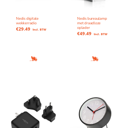
Nedis digitale
Nedis bureaulamp
wekkerradio
met draadloze
oplader
€
29.49
Incl. BTW
€
49.49
Incl. BTW