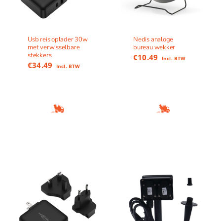
Usb reis oplader 30w
Nedis analoge
met verwisselbare
bureau wekker
stekkers
€
10.49
Incl. BTW
€
34.49
Incl. BTW