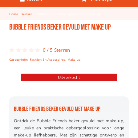
Keuken & Tafelen
Home
Winkel
Bubble Friends beker gevuld met make up
Kinderfietsen
Bubble Friends beker gevuld met make up
Knutselen
Woonkamer
0
/
5
Sterren
Spellen
Categorieën:
Fashion En Accessoires
,
Make-up
Puzzels
Uitverkocht
Lego
BUBBLE FRIENDS BEKER GEVULD MET MAKE UP
Ontdek de Bubble Friends beker gevuld met make-up,
een leuke en praktische opbergoplossing voor jonge
make-up liefhebbers. Met zijn schattige ontwerp en