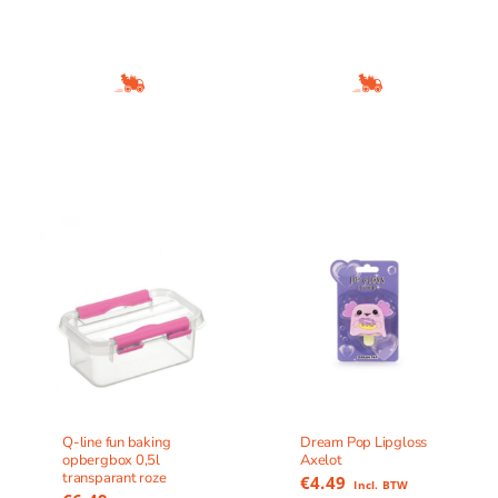
Q-line fun baking
Dream Pop Lipgloss
opbergbox 0,5l
Axelot
transparant roze
€
4.49
Incl. BTW