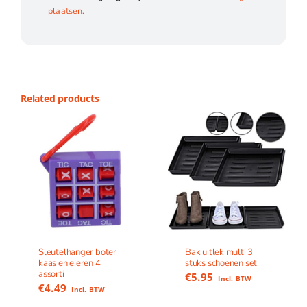
plaatsen.
Related products
Sleutelhanger boter
Bak uitlek multi 3
kaas en eieren 4
stuks schoenen set
assorti
€
5.95
Incl. BTW
€
4.49
Incl. BTW