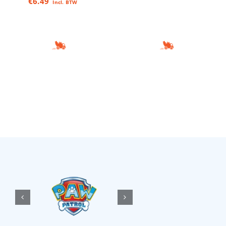
€
6.49
Incl. BTW