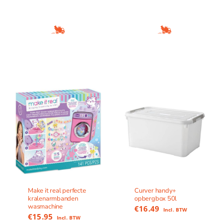
Make it real perfecte
Curver handy+
kralenarmbanden
opbergbox 50l
wasmachine
€
16.49
Incl. BTW
€
15.95
Incl. BTW