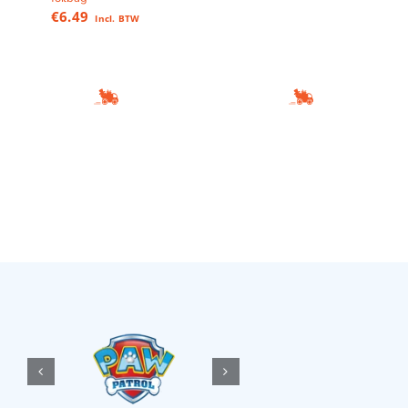
€
6.49
Incl. BTW