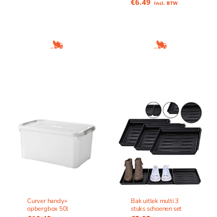
€
6.49
Incl. BTW
Curver handy+
Bak uitlek multi 3
opbergbox 50l
stuks schoenen set