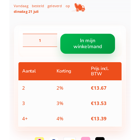
Vandaag besteld geleverd op
dinsdag 21 juli
Lilo
In mijn
&
winkelmand
Stitch
pluche
spaarpot
Stitch
Prijs incl.
Aantal
Korting
BTW
scrump
20cm
aantal
2
2%
€
13.67
3
3%
€
13.53
4+
4%
€
13.39