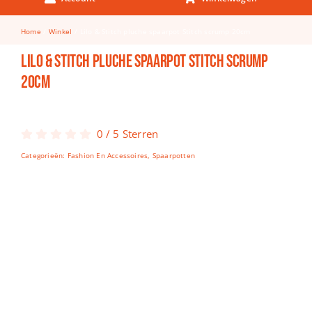
Keuken & Tafelen
Home
Winkel
Lilo & Stitch pluche spaarpot Stitch scrump 20cm
Kinderfietsen
Lilo & Stitch pluche spaarpot Stitch scrump
Knutselen
20cm
Woonkamer
Spellen
0
/
5
Sterren
Categorieën:
Fashion En Accessoires
,
Spaarpotten
Puzzels
Lego