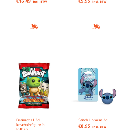
€
16.49
€
5.95
Incl. BTW
Incl. BTW
Brainrot s1 3d
Stitch Lipbalm 2d
keychain figure in
€
8.95
Incl. BTW
foilbag